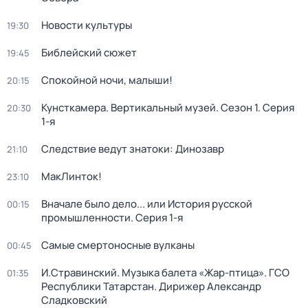
Новости культуры
19:30
Библейский сюжет
19:45
Спокойной ночи, малыши!
20:15
Кунсткамера. Вертикальный музей
. Сезон 1
. Серия
20:30
1-я
Следствие ведут знатоки: Динозавр
21:10
МакЛинток!
23:10
Вначале было дело... или История русской
00:15
промышленности
. Серия 1-я
Самые смертоносные вулканы
00:45
И.Стравинский. Музыка балета «Жар-птица». ГСО
01:35
Республики Татарстан. Дирижер Александр
Сладковский