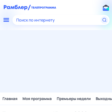
Поиск по интернету
Главная
Моя программа
Премьеры недели
Выходн