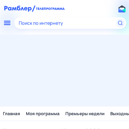
Поиск по интернету
Главная
Моя программа
Премьеры недели
Выходн