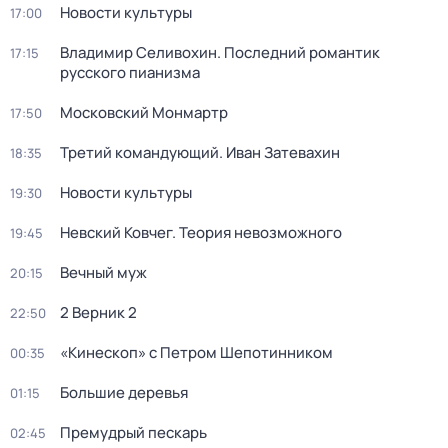
Новости культуры
17:00
Владимир Селивохин. Последний романтик
17:15
русского пианизма
Московский Монмартр
17:50
Третий командующий. Иван Затевахин
18:35
Новости культуры
19:30
Невский Ковчег. Теория невозможного
19:45
Вечный муж
20:15
2 Верник 2
22:50
«Кинескоп» с Петром Шепотинником
00:35
Большие деревья
01:15
Премудрый пескарь
02:45