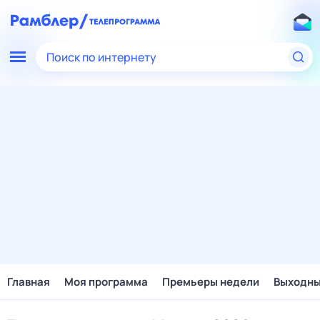
Поиск по интернету
Главная
Моя программа
Премьеры недели
Выходн