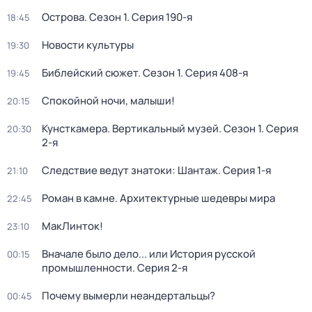
Острова
. Сезон 1
. Серия 190-я
18:45
Новости культуры
19:30
Библейский сюжет
. Сезон 1
. Серия 408-я
19:45
Спокойной ночи, малыши!
20:15
Кунсткамера. Вертикальный музей
. Сезон 1
. Серия
20:30
2-я
Следствие ведут знатоки: Шантаж
. Серия 1-я
21:10
Роман в камне. Архитектурные шедевры мира
22:45
МакЛинток!
23:10
Вначале было дело... или История русской
00:15
промышленности
. Серия 2-я
Почему вымерли неандертальцы?
00:45