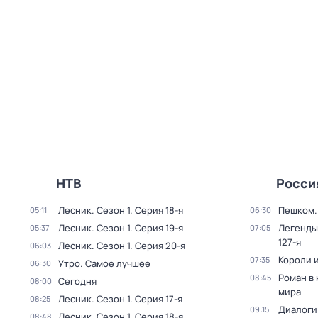
НТВ
Росси
Лесник
. Сезон 1
. Серия 18-я
Пешком..
05:11
06:30
Лесник
. Сезон 1
. Серия 19-я
Легенды
05:37
07:05
127-я
Лесник
. Сезон 1
. Серия 20-я
06:03
Короли и
07:35
Утро. Самое лучшее
06:30
Роман в
08:45
Сегодня
08:00
мира
Лесник
. Сезон 1
. Серия 17-я
08:25
Диалоги
09:15
Лесник
. Сезон 1
. Серия 18-я
08:48