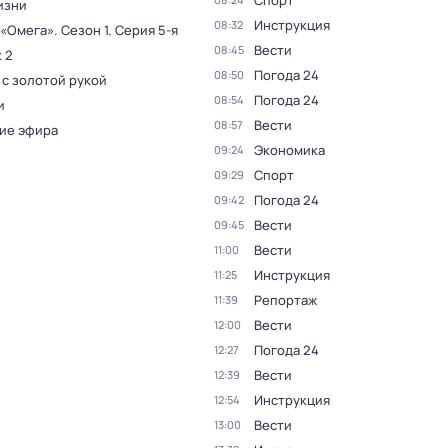
Спорт
изни
Инструкция
08:32
 «Омега»
. Сезон 1
. Серия 5-я
Вести
08:45
 2
Погода 24
08:50
 с золотой рукой
Погода 24
08:54
и
Вести
08:57
ие эфира
Экономика
09:24
Спорт
09:29
Погода 24
09:42
Вести
09:45
Вести
11:00
Инструкция
11:25
Репортаж
11:39
Вести
12:00
Погода 24
12:27
Вести
12:39
Инструкция
12:54
Вести
13:00