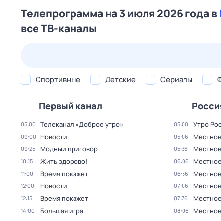
Телепрограмма на 3 июля 2026 года в
все ТВ-каналы
23 июл,
чт
24 июл,
пт
25 июл,
сб
26 июл,
вс
Спортивные
Детские
Сериалы
Первый канал
Росси
Телеканал «Доброе утро»
Утро Ро
05:00
05:00
Новости
Местное
09:00
05:06
Модный приговор
Местное
09:25
05:36
Жить здорово!
Местное
10:15
06:06
Время покажет
Местное
11:00
06:36
Новости
Местное
12:00
07:06
Время покажет
Местное
12:15
07:36
Большая игра
Местное
14:00
08:06