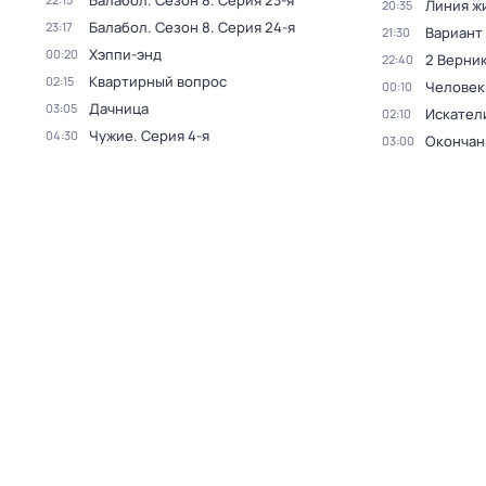
Балабол
. Сезон 8
. Серия 23-я
Линия ж
20:35
Балабол
. Сезон 8
. Серия 24-я
23:17
Вариант
21:30
Хэппи-энд
00:20
2 Верник
22:40
Квартирный вопрос
02:15
Человек
00:10
Дачница
03:05
Искател
02:10
Чужие
. Серия 4-я
04:30
Окончан
03:00