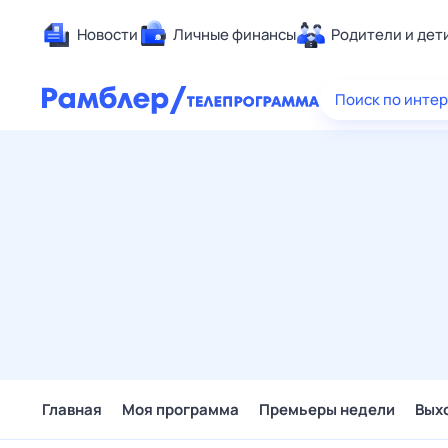
Новости
Личные финансы
Родители и дет
Здоровье
Поиск по инте
Развлечен
Дом и уют
Спорт
Карьера
Авто
Технологи
Жизненные
Сберегаем
Гороскопы
Главная
Моя программа
Премьеры недели
Вых