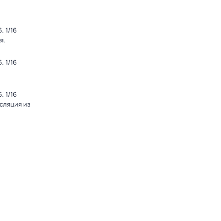
 1/16
я.
 1/16
 1/16
нсляция из