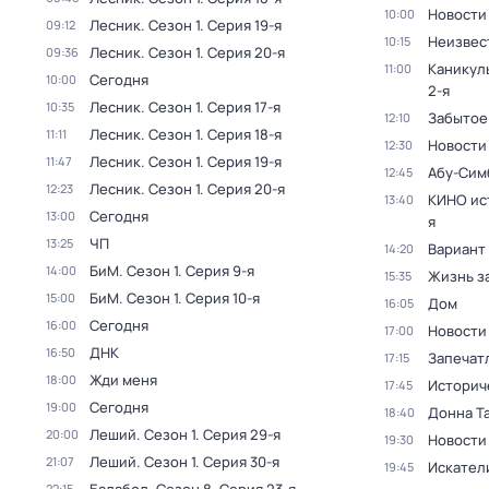
Новости
10:00
Лесник
. Сезон 1
. Серия 19-я
09:12
Неизвес
10:15
Лесник
. Сезон 1
. Серия 20-я
09:36
Каникул
11:00
Сегодня
10:00
2-я
Лесник
. Сезон 1
. Серия 17-я
10:35
Забытое
12:10
Лесник
. Сезон 1
. Серия 18-я
11:11
Новости
12:30
Лесник
. Сезон 1
. Серия 19-я
11:47
Абу-Сим
12:45
Лесник
. Сезон 1
. Серия 20-я
12:23
КИНО ис
13:40
Сегодня
13:00
я
ЧП
13:25
Вариант
14:20
БиМ
. Сезон 1
. Серия 9-я
14:00
Жизнь з
15:35
БиМ
. Сезон 1
. Серия 10-я
15:00
Дом
16:05
Сегодня
16:00
Новости
17:00
ДНК
16:50
Запечат
17:15
Жди меня
18:00
Историч
17:45
Сегодня
19:00
Донна Т
18:40
Леший
. Сезон 1
. Серия 29-я
20:00
Новости
19:30
Леший
. Сезон 1
. Серия 30-я
21:07
Искател
19:45
22:15