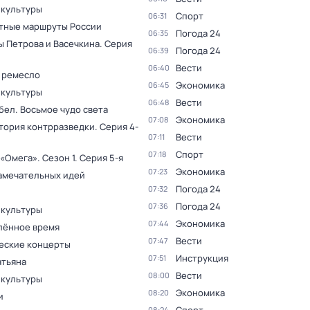
 культуры
Спорт
06:31
тные маршруты России
Погода 24
06:35
ы Петрова и Васечкина
. Серия
Погода 24
06:39
Вести
06:40
 ремесло
Экономика
06:45
 культуры
Вести
06:48
бел. Восьмое чудо света
Экономика
07:08
тория контрразведки
. Серия 4-
Вести
07:11
Спорт
07:18
 «Омега»
. Сезон 1
. Серия 5-я
Экономика
07:23
амечательных идей
Погода 24
07:32
Погода 24
07:36
 культуры
Экономика
07:44
лённое время
Вести
07:47
еские концерты
Инструкция
07:51
атьяна
Вести
08:00
 культуры
Экономика
08:20
и
08:24