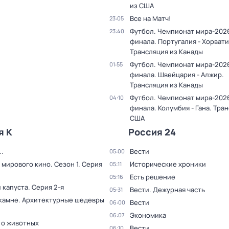
из США
Все на Матч!
23:05
Футбол. Чемпионат мира-2026.
23:40
финала. Португалия - Хорвати
Трансляция из Канады
Футбол. Чемпионат мира-2026.
01:55
финала. Швейцария - Алжир.
Трансляция из Канады
Футбол. Чемпионат мира-2026.
04:10
финала. Колумбия - Гана. Тра
США
я К
Россия 24
.
Вести
05:00
 мирового кино
. Сезон 1
. Серия
Исторические хроники
05:11
Есть решение
05:16
 капуста
. Серия 2-я
Вести. Дежурная часть
05:31
 камне. Архитектурные шедевры
Вести
06:00
Экономика
06:07
 о животных
Вести
06:10