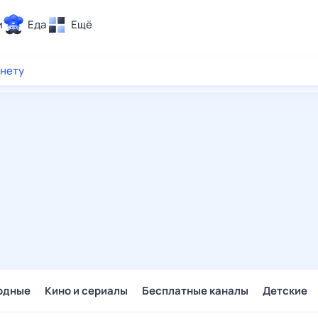
и
Еда
Ещё
Почта
рнету
ия и отдых
Поиск
Погода
ТВ-программа
и и тренды
 ситуации
 вместе
Помощь
одные
Кино и сериалы
Бесплатные каналы
Детские