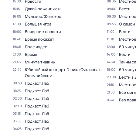
Новости
Местное
15:00
08:36
Давай поженимся!
Вести
15:15
09:00
Мужское/Женское
Местное
16:05
09:30
Большая игра
О самом
17:00
09:55
Вечерние новости
Вести
18:00
11:00
Время покажет
Местное
18:40
11:30
Поле чудес
60 мину
19:45
12:00
Время
Вести
21:00
14:00
Минута тишины
Тайны с
21:45
14:30
Юбилейный концерт Гарика Сукачева в
60 мину
22:40
18:00
Олимпийском
Вести в 
20:00
Подкаст.Лаб
00:50
Местное
21:10
Подкаст.Лаб
01:25
Всё могл
21:30
Подкаст.Лаб
02:00
Без прав
01:40
Подкаст.Лаб
02:40
Подкаст.Лаб
03:15
Подкаст.Лаб
03:50
Подкаст.Лаб
04:25