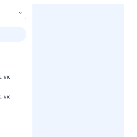
пт
1 авг,
сб
2 авг,
вс
3 авг,
пн
4 авг,
вт
Вчера
Сегод
 1/16
 1/16