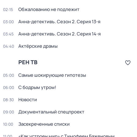
Обжалованию не подлежит
02:15
Анна-детективъ
. Сезон 2
. Серия 13-я
03:00
Анна-детективъ
. Сезон 2
. Серия 14-я
03:45
Актёрские драмы
04:40
РЕН ТВ
Самые шoкиpующие гипотезы
05:00
С бодрым утром!
06:00
Новости
08:30
Документальный спецпроект
09:00
Зaceкрeченные списки
10:00
«Как устроен мир» с Тимофеем Баженовым
11:00