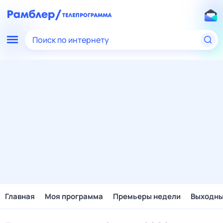
Поиск по интернету
Главная
Моя программа
Премьеры недели
Выходн