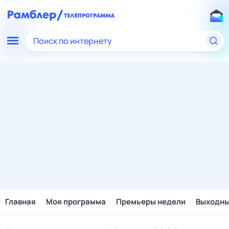
Поиск по интернету
Главная
Моя программа
Премьеры недели
Выходн