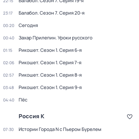
Балабол
. Сезон 7
. Серия 19-я
22:15
Балабол
. Сезон 7
. Серия 20-я
23:17
Сегодня
00:20
Захар Прилепин. Уроки русского
00:40
Рикошет
. Сезон 1
. Серия 6-я
01:15
Рикошет
. Сезон 1
. Серия 7-я
02:06
Рикошет
. Сезон 1
. Серия 8-я
02:57
Рикошет
. Сезон 1
. Серия 9-я
03:48
Пёс
04:40
Россия К
Истории Города N с Пьером Бурелем
07:30