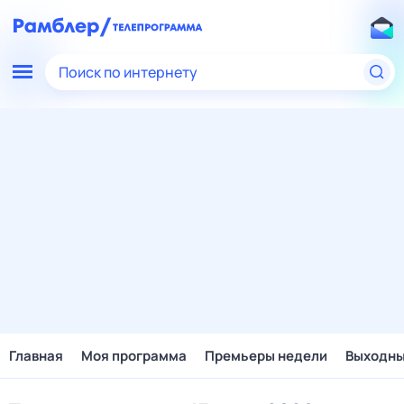
Поиск по интернету
Главная
Моя программа
Премьеры недели
Выходн