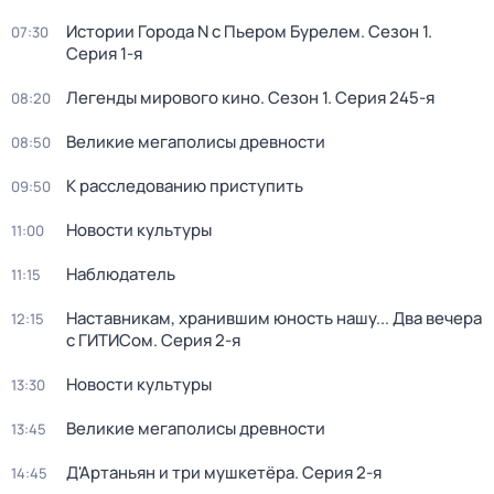
Истории Города N с Пьером Бурелем
. Сезон 1
.
07:30
Серия 1-я
Легенды мирового кино
. Сезон 1
. Серия 245-я
08:20
Великие мегаполисы древности
08:50
К расследованию приступить
09:50
Новости культуры
11:00
Наблюдатель
11:15
Наставникам, хранившим юность нашу... Два вечера
12:15
с ГИТИСом
. Серия 2-я
Новости культуры
13:30
Великие мегаполисы древности
13:45
Д'Артаньян и три мушкетёра
. Серия 2-я
14:45