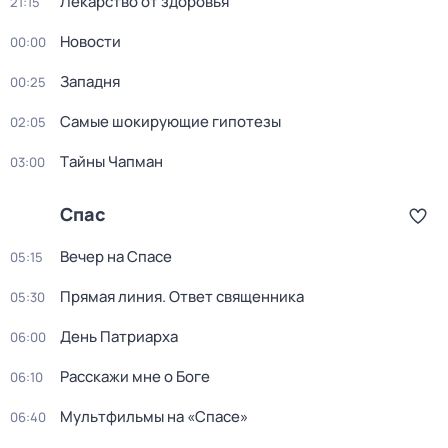
Лекарство от здоровья
21:15
Новости
00:00
Западня
00:25
Самые шoкиpующие гипотезы
02:05
Тaйны Чапман
03:00
Спас
Вeчер на Спасe
05:15
Прямая линия. Ответ священника
05:30
День Патриарха
06:00
Расскажи мне о Боге
06:10
Мультфильмы на «Спасе»
06:40