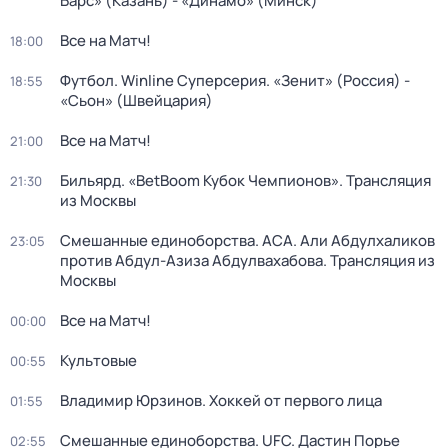
Барс» (Казань) - «Динамо» (Минск)
Все на Матч!
18:00
Футбол. Winline Суперсерия. «Зенит» (Россия) -
18:55
«Сьон» (Швейцария)
Все на Матч!
21:00
Бильярд. «BetBoom Кубок Чемпионов». Трансляция
21:30
из Москвы
Смешанные единоборства. ACA. Али Абдулхаликов
23:05
против Абдул-Азиза Абдулвахабова. Трансляция из
Москвы
Все на Матч!
00:00
Культовые
00:55
Владимир Юрзинов. Хоккей от первого лица
01:55
Смешанные единоборства. UFC. Дастин Порье
02:55