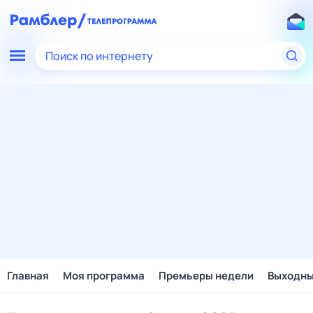
Поиск по интернету
Главная
Моя программа
Премьеры недели
Выходн