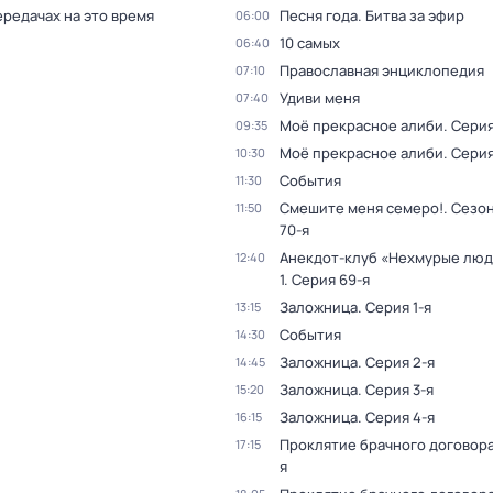
ередачах на это время
Песня года. Битва за эфир
06:00
10 самых
06:40
Православная энциклопедия
07:10
Удиви меня
07:40
Моё прекрасное алиби
. Серия
09:35
Моё прекрасное алиби
. Серия
10:30
События
11:30
Смешите меня семеро!
. Сезон
11:50
70-я
Анекдот-клуб «Нехмурые лю
12:40
1
. Серия 69-я
Заложница
. Серия 1-я
13:15
События
14:30
Заложница
. Серия 2-я
14:45
Заложница
. Серия 3-я
15:20
Заложница
. Серия 4-я
16:15
Проклятие брачного договор
17:15
я