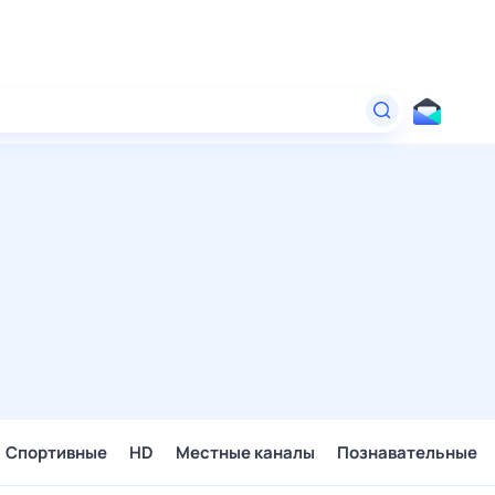
Спортивные
HD
Местные каналы
Познавательные