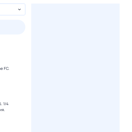
2 авг,
вс
3 авг,
пн
4 авг,
вт
5 авг,
ср
Вчера
Сегодня
e FC.
. 1/4
ия.