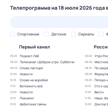
Телепрограмма на 18 июля 2026 года 
24 июл,
пт
25 июл,
сб
26 июл,
вс
27 июл,
пн
Спортивные
Детские
Сериалы
Первый канал
Росси
Подкаст.Лаб
Утро Ро
05:20
05:00
Телеканал «Доброе утро. Суббота»
Местное
06:00
08:00
Слово пастыря
По секре
09:45
08:35
Новости
Формула
10:00
09:00
Слово не воробей
Пятеро 
10:15
09:25
Вспомнить всё
Сто к о
11:10
10:10
Новости
Вести
12:00
11:00
Поехали!
Наши. В
12:15
11:30
Арбатские тайны
Доктор 
13:10
12:00