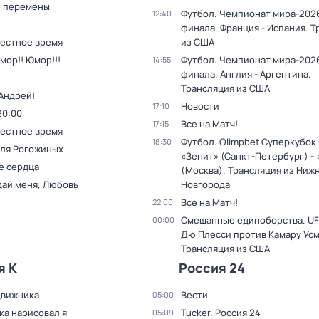
 перемены
Футбол. Чемпионат мира-2026
12:40
финала. Франция - Испания. 
Местное время
из США
мор!! Юмор!!!
Футбол. Чемпионат мира-2026
14:55
финала. Англия - Аргентина.
Трансляция из США
Андрей!
Новости
17:10
20:00
Все на Матч!
17:15
Местное время
Футбол. Olimpbet Суперкубок
18:30
для Рогожиных
«Зенит» (Санкт-Петербург) -
е сердца
(Москва). Трансляция из Ниж
дай меня, Любовь
Новгорода
Все на Матч!
22:00
Смешанные единоборства. UF
00:00
Дю Плесси против Камару Усм
Трансляция из США
я К
Россия 24
движника
Вести
05:00
ка нарисовал я
Tucker. Россия 24
05:09