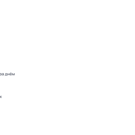
 за днём
х