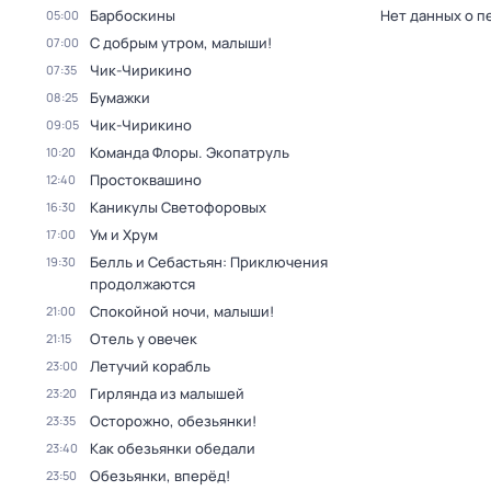
Барбоскины
Нет данных о п
05:00
С добрым утром, малыши!
07:00
Чик-Чирикино
07:35
Бумажки
08:25
Чик-Чирикино
09:05
Команда Флоры. Экопатруль
10:20
Простоквашино
12:40
Каникулы Светофоровых
16:30
Ум и Хрум
17:00
Белль и Себастьян: Приключения
19:30
продолжаются
Спокойной ночи, малыши!
21:00
Отель у овечек
21:15
Летучий корабль
23:00
Гирлянда из малышей
23:20
Осторожно, обезьянки!
23:35
Как обезьянки обедали
23:40
Обезьянки, вперёд!
23:50