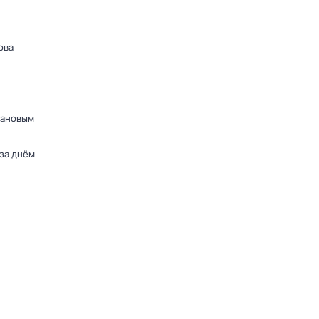
ова
дановым
 за днём