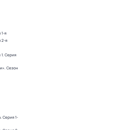
 1-я
 2-я
 1
. Серия
ди»
. Сезон
а
. Серия 1-