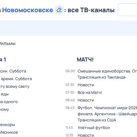
в
Новомосковске
:
все ТВ-каналы
28 июл,
вт
29 июл,
ср
30 июл,
чт
31 июл,
пт
1 авг,
сб
Фильмы
я 1
МАТЧ!
ссии. Суббота
Смешанные единоборства. On
06:00
Трансляция из Таиланда
 время. Суббота
Новости
07:30
ту всему свету
Все на Матч!
07:35
 еды
Новости
08:40
на одного
Футбол. Чемпионат мира-2026
08:45
дному
финала. Аргентина - Швейцар
Трансляция из США
оенкоры
Улётный футбол
11:45
Мясников
Новости
12:35