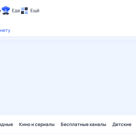
и
Еда
Ещё
Почта
рнету
ия и отдых
Поиск
Погода
ТВ-программа
и и тренды
 ситуации
 вместе
Помощь
одные
Кино и сериалы
Бесплатные каналы
Детские