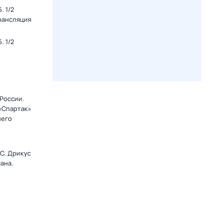
. 1/2
Трансляция
. 1/2
 России.
 «Спартак»
него
C. Дрикус
ана.