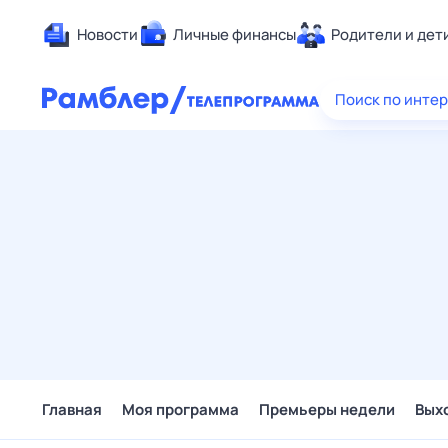
Новости
Личные финансы
Родители и дет
Здоровье
Поиск по инте
Развлечен
Дом и уют
Спорт
Карьера
Авто
Технологи
Жизненные
Сберегаем
Гороскопы
Главная
Моя программа
Премьеры недели
Вых