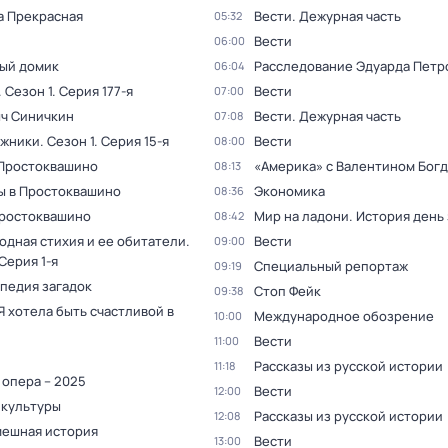
а Прекрасная
Вести. Дежурная часть
05:32
Вести
06:00
ый домик
Расследование Эдуарда Петр
06:04
. Сезон 1
. Серия 177-я
Вести
07:00
ыч Синичкин
Вести. Дежурная часть
07:08
жники
. Сезон 1
. Серия 15-я
Вести
08:00
 Простоквашино
«Америка» с Валентином Бог
08:13
ы в Простоквашино
Экономика
08:36
Простоквашино
Мир на ладони. История день
08:42
одная стихия и ее обитатели
.
Вести
09:00
 Серия 1-я
Специальный репортаж
09:19
педия загадок
Стоп Фейк
09:38
Я хотела быть счастливой в
Международное обозрение
10:00
Вести
11:00
Рассказы из русской истории
11:18
 опера – 2025
Вести
12:00
 культуры
Рассказы из русской истории
12:08
мешная история
Вести
13:00