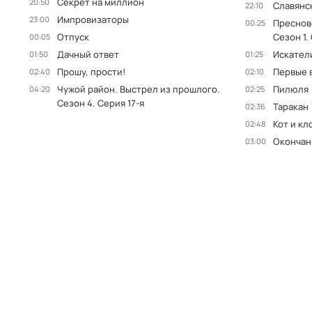
Секрет на миллион
20:50
Славянс
22:10
Импровизаторы
23:00
Преснов
00:25
Отпуск
Сезон 1
.
00:05
Дачный ответ
Искател
01:50
01:25
Прошу, прости!
Первые 
02:40
02:10
Чужой район. Выстрел из прошлого
.
Пилюля
04:20
02:25
Сезон 4
. Серия 17-я
Таракан
02:36
Кот и кл
02:48
Окончан
03:00