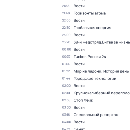
Вести
21:36
Горизонты атома
21:48
Вести
22:00
Глобальная энергия
22:30
Вести
23:00
39-й медотряд.Битва за жизнь
23:20
Вести
00:00
Tucker. Россия 24
00:37
Вести
01:00
Мир на ладони. История день
01:22
Городские технологии
01:44
Вести
02:00
Крупнокалиберный переполо
02:10
Стоп Фейк
02:38
Вести
03:00
Специальный репортаж
03:16
Вести
04:00
Сенат
04:12