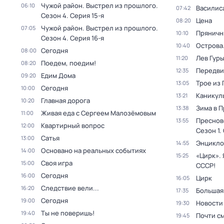
Чужой район. Выстрел из прошлого
.
06:10
Василис
07:42
Сезон 4
. Серия 15-я
Цена
08:20
Чужой район. Выстрел из прошлого
.
07:05
Пряничн
10:10
Сезон 4
. Серия 16-я
Острова
10:40
Сегодня
08:00
Лев Гур
11:20
Поедем, поедим!
08:20
Передви
12:35
Едим Дома
09:20
Трое из
13:05
Сегодня
10:00
Каникул
13:21
Главная дорога
10:20
Зима в 
13:38
Живая еда с Сергеем Малозёмовым
11:00
Преснов
13:55
Квартирный вопрос
12:00
Сезон 1
.
Сатья
13:00
Энцикло
14:55
Основано на реальных событиях
14:00
«Цирк». 
15:25
Своя игра
15:00
СССР!
Сегодня
16:00
Цирк
16:05
Следствие вели...
16:20
Большая
17:35
Сегодня
19:00
Новости
19:30
Ты не поверишь!
19:40
Почти с
19:45