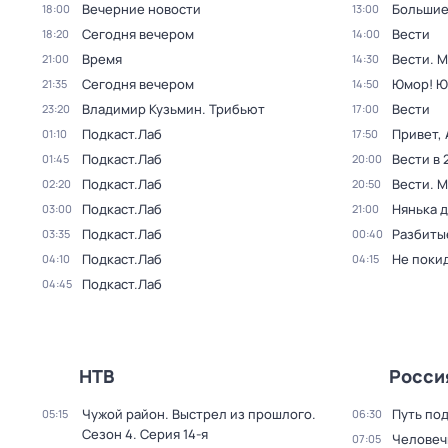
Вечерние новости
Большие
18:00
13:00
Сегодня вечером
Вести
18:20
14:00
Время
Вести. 
21:00
14:30
Сегодня вечером
Юмор! Ю
21:35
14:50
Владимир Кузьмин. Трибьют
Вести
23:20
17:00
Подкаст.Лаб
Привет, 
01:10
17:50
Подкаст.Лаб
Вести в 
01:45
20:00
Подкаст.Лаб
Вести. 
02:20
20:50
Подкаст.Лаб
Нянька 
03:00
21:00
Подкаст.Лаб
Разбиты
03:35
00:40
Подкаст.Лаб
Не поки
04:10
04:15
Подкаст.Лаб
04:45
НТВ
Росси
Чужой район. Выстрел из прошлого
.
Путь по
05:15
06:30
Сезон 4
. Серия 14-я
Человеч
07:05