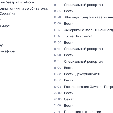
кий базар в Витебске
Специальный репортаж
13:11
одная стихия и ее обитатели
.
Вести
14:00
 Серия 1-я
39-й медотряд.Битва за жизнь
14:20
и
Вести
15:00
в мире
«Америка» с Валентином Бог
15:15
Tucker. Россия 24
15:37
Вести
16:00
оун
Специальный репортаж
16:11
ие эфира
Вести
17:00
Специальный репортаж
17:11
Вести
18:00
Вести. Дежурная часть
18:22
Вести
19:00
Расследование Эдуарда Петр
19:04
Вести
20:00
Сенат
20:06
Вести
21:00
Городские технологии
21:15