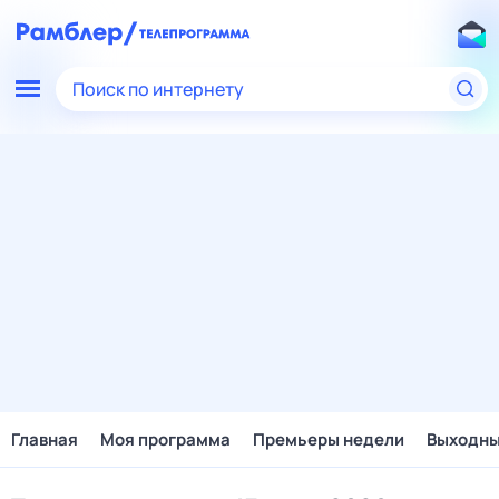
Поиск по интернету
Главная
Моя программа
Премьеры недели
Выходн