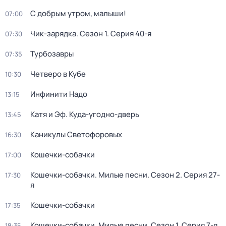
С добрым утром, малыши!
07:00
Чик-зарядка
. Сезон 1
. Серия 40-я
07:30
Турбозавры
07:35
Четверо в Кубе
10:30
Инфинити Надо
13:15
Катя и Эф. Куда-угодно-дверь
13:45
Каникулы Светофоровых
16:30
Кошечки-собачки
17:00
Кошечки-собачки. Милые песни
. Сезон 2
. Серия 27-
17:30
я
Кошечки-собачки
17:35
Кошечки-собачки. Милые песни
. Сезон 1
. Серия 7-я
18:35