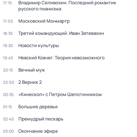
Владимир Селивохин. Последний романтик
17:15
русского пианизма
Московский Монмартр
17:50
Третий командующий. Иван Затевахин
18:35
Новости культуры
19:30
Невский Ковчег. Теория невозможного
19:45
Вечный муж
20:15
2 Верник 2
22:50
«Кинескоп» с Петром Шепотинником
00:35
Большие деревья
01:15
Премудрый пескарь
02:45
Окончание эфира
03:00