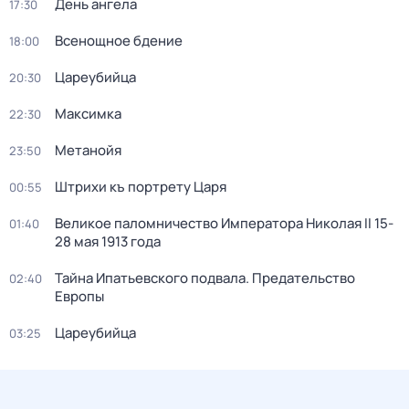
День ангела
17:30
Всенощное бдение
18:00
Цареубийца
20:30
Максимка
22:30
Метанойя
23:50
Штрихи къ портрету Царя
00:55
Великое паломничество Императора Николая II 15-
01:40
28 мая 1913 года
Тайна Ипатьевского подвала. Предательство
02:40
Европы
Цареубийца
03:25