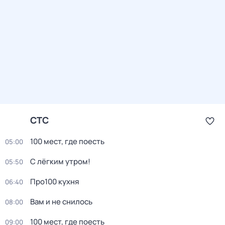
СТС
100 мест, гдe поеcть
05:00
С лёгким утром!
05:50
Про100 кухня
06:40
Вам и не снилось
08:00
100 мест, гдe поеcть
09:00