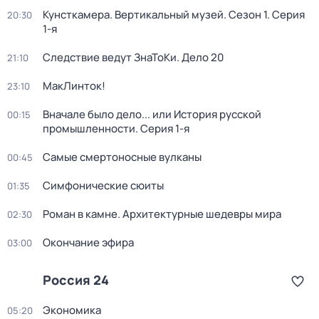
Кунсткамера. Вертикальный музей
. Сезон 1
. Серия
20:30
1-я
Следствие ведут ЗнаТоКи. Дело 20
21:10
МакЛинток!
23:10
Вначале было дело... или История русской
00:15
промышленности
. Серия 1-я
Самые смертоносные вулканы
00:45
Симфонические сюиты
01:35
Роман в камне. Архитектурные шедевры мира
02:30
Окончание эфира
03:00
Россия 24
Экономика
05:20