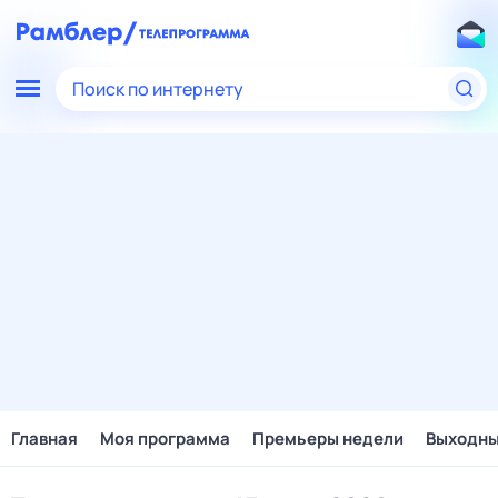
Поиск по интернету
Главная
Моя программа
Премьеры недели
Выходн