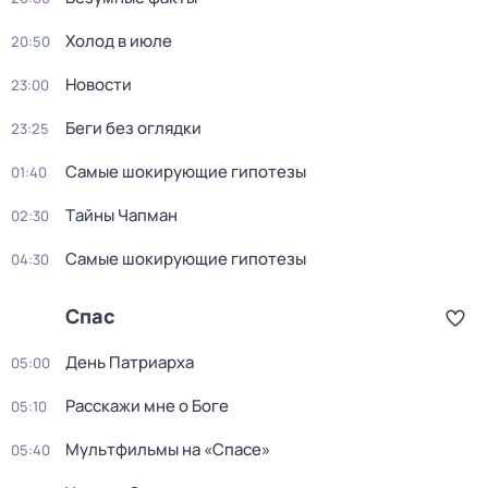
Холод в июле
20:50
Новости
23:00
Беги без оглядки
23:25
Самые шoкиpующие гипотезы
01:40
Тaйны Чапман
02:30
Самые шoкиpующие гипотезы
04:30
Спас
Дeнь Патриаpха
05:00
Расскажи мне о Боге
05:10
Мультфильмы на «Спасе»
05:40