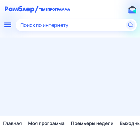
Поиск по интернету
Главная
Моя программа
Премьеры недели
Выходн