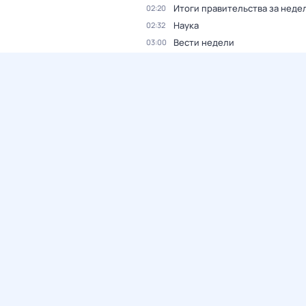
Итоги правительства за неде
02:20
Наука
02:32
Вести недели
03:00