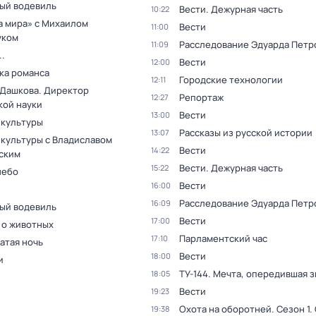
ый водевиль
Вести. Дежурная часть
10:22
а мира» с Михаилом
Вести
11:00
уком
Расследование Эдуарда Петр
11:09
.
Вести
12:00
ка романса
Городские технологии
12:11
 Дашкова. Директор
Репортаж
12:27
кой науки
Вести
13:00
 культуры
Рассказы из русской истории
13:07
 культуры с Владиславом
Вести
14:22
ским
Вести. Дежурная часть
15:22
небо
Вести
16:00
Расследование Эдуарда Петр
16:09
ый водевиль
Вести
17:00
 о животных
Парламентский час
17:10
атая ночь
Вести
18:00
и
ТУ-144. Мечта, опередившая з
18:05
Вести
19:23
Охота на оборотней
. Сезон 1
.
19:38