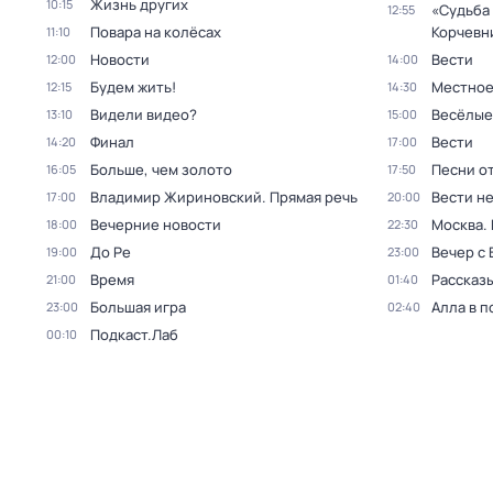
Жизнь других
10:15
«Судьба
12:55
Повара на колёсах
Корчевн
11:10
Новости
Вести
12:00
14:00
Будем жить!
Местное
12:15
14:30
Видели видео?
Весёлые
13:10
15:00
Финал
Вести
14:20
17:00
Больше, чем золото
Песни о
16:05
17:50
Владимир Жириновский. Прямая речь
Вести н
17:00
20:00
Вечерние новости
Москва.
18:00
22:30
До Ре
Вечер с
19:00
23:00
Время
Рассказы
21:00
01:40
Большая игра
Алла в п
23:00
02:40
Подкаст.Лаб
00:10