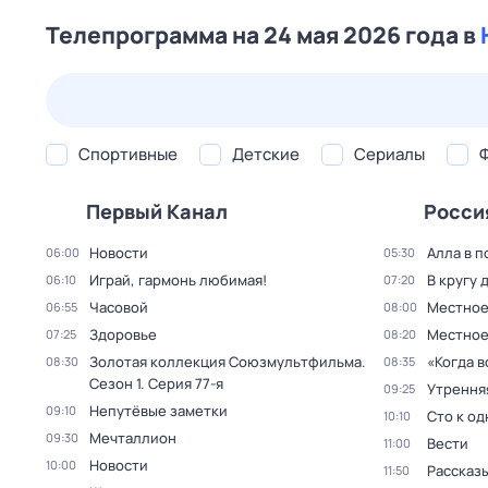
Телепрограмма на 24 мая 2026 года в
26 июл,
вс
27 июл,
пн
28 июл,
вт
29 июл,
ср
Спортивные
Детские
Сериалы
Первый Канал
Росси
Новости
Алла в п
06:00
05:30
Играй, гармонь любимая!
В кругу 
06:10
07:20
Часовой
Местное
06:55
08:00
Здоровье
Местное
07:25
08:20
Золотая коллекция Союзмультфильма
.
«Когда 
08:30
08:35
Сезон 1
. Серия 77-я
Утрення
09:25
Непутёвые заметки
09:10
Сто к о
10:10
Мечталлион
09:30
Вести
11:00
Новости
10:00
Рассказы
11:50