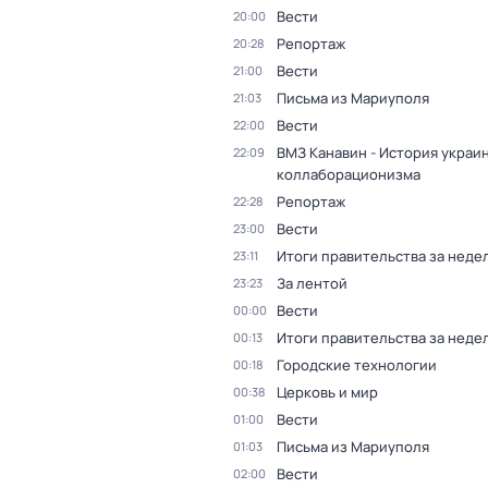
Вести
20:00
Репортаж
20:28
Вести
21:00
Письма из Мариуполя
21:03
Вести
22:00
ВМЗ Канавин - История украи
22:09
коллаборационизма
Репортаж
22:28
Вести
23:00
Итоги правительства за неде
23:11
За лентой
23:23
Вести
00:00
Итоги правительства за неде
00:13
Городские технологии
00:18
Церковь и мир
00:38
Вести
01:00
Письма из Мариуполя
01:03
Вести
02:00