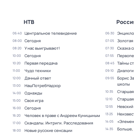
НТВ
Росси
Центральное телевидение
Энцикло
06:40
06:30
Сегодня
Золотая
08:00
07:05
У нас выигрывают!
Сказка 
08:20
07:30
Сегодня
Первопе
10:00
07:55
Первая передача
Тайны с
10:20
08:45
Чудо техники
Диалоги
11:00
09:10
Дачный ответ
Борис За
12:00
09:55
школы
НашПотребНадзор
13:00
Старшая
10:35
Однажды
14:00
Старшая 
12:10
Своя игра
15:00
Невский
12:55
Сегодня
16:00
Неизвес
13:25
Человек в праве с Андреем Куницыным
16:20
«Элемен
14:05
Скандалы. Интриги. Расследования
17:00
Больше,
14:35
Новые русские сенсации
18:00