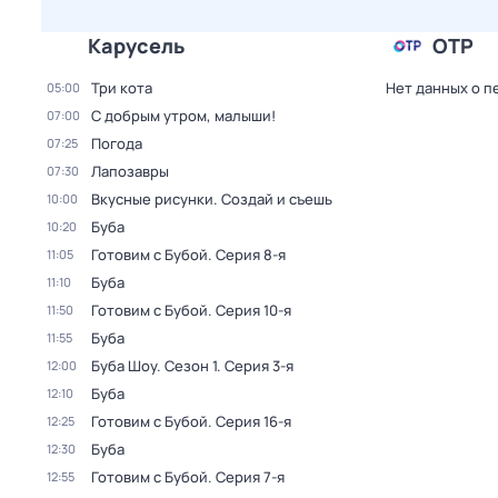
Карусель
ОТР
Три кота
Нет данных о п
05:00
С добрым утром, малыши!
07:00
Погода
07:25
Лапозавры
07:30
Вкусные рисунки. Создай и съешь
10:00
Буба
10:20
Готовим с Бубой
. Серия 8-я
11:05
Буба
11:10
Готовим с Бубой
. Серия 10-я
11:50
Буба
11:55
Буба Шоу
. Сезон 1
. Серия 3-я
12:00
Буба
12:10
Готовим с Бубой
. Серия 16-я
12:25
Буба
12:30
Готовим с Бубой
. Серия 7-я
12:55