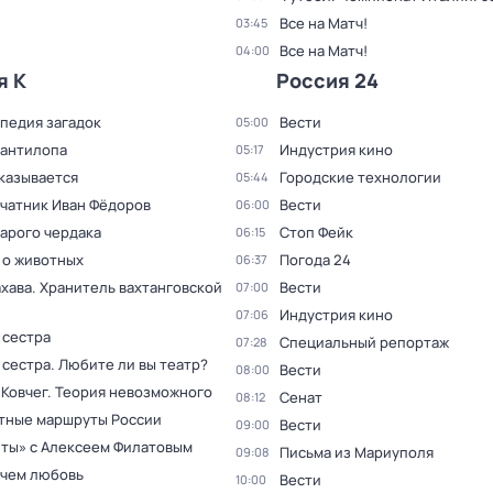
Все на Матч!
03:45
Все на Матч!
04:00
я К
Россия 24
педия загадок
Вести
05:00
 антилопа
Индустрия кино
05:17
сказывается
Городские технологии
05:44
чатник Иван Фёдоров
Вести
06:00
тарого чердака
Стоп Фейк
06:15
 о животных
Погода 24
06:37
хава. Хранитель вахтанговской
Вести
07:00
Индустрия кино
07:06
 сестра
Специальный репортаж
07:28
сестра. Любите ли вы театр?
Вести
08:00
 Ковчег. Теория невозможного
Сенат
08:12
тные маршруты России
Вести
09:00
ты» с Алексеем Филатовым
Письма из Мариуполя
09:08
 чем любовь
Вести
10:00