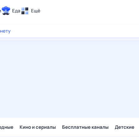
и
Еда
Ещё
Почта
рнету
ия и отдых
Поиск
Погода
ТВ-программа
и и тренды
 ситуации
 вместе
Помощь
одные
Кино и сериалы
Бесплатные каналы
Детские