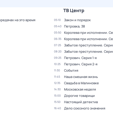
ТВ Центр
ередачах на это время
Закон и порядок
05:10
Петровка, 38
05:40
Королева при исполнении
. С
05:50
Королева при исполнении
. С
06:35
Забытое преступление
. Серия
07:25
Забытое преступление
. Сери
08:20
Петрович
. Серия 1-я
09:25
Петрович
. Серия 2-я
10:25
События
11:30
Наша смешная жизнь
11:45
Свадьба в Малиновке
12:35
Московская неделя
14:30
Дорогие товарищи
15:00
Настоящий детектив
15:50
Дело союзного значения
16:40