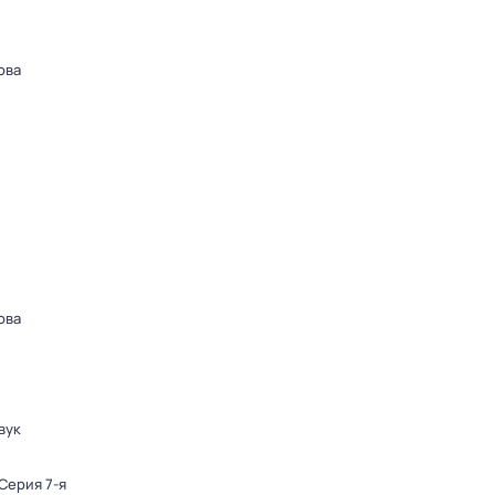
ова
ова
вук
 Серия 7-я