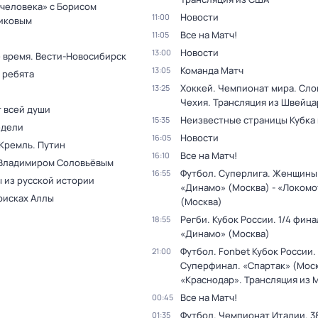
 человека» с Борисом
Новости
11:00
иковым
Все на Матч!
11:05
Новости
13:00
 время. Вести-Новосибирск
Команда Матч
13:05
 ребята
Хоккей. Чемпионат мира. Сло
13:25
Чехия. Трансляция из Швейц
т всей души
Неизвестные страницы Кубка
15:35
едели
Новости
16:05
 Кремль. Путин
Все на Матч!
16:10
 Владимиром Соловьёвым
Футбол. Суперлига. Женщины
16:55
 из русской истории
«Динамо» (Москва) - «Локомо
оисках Аллы
(Москва)
Регби. Кубок России. 1/4 фина
18:55
«Динамо» (Москва)
Футбол. Fonbet Кубок России.
21:00
Суперфинал. «Спартак» (Моск
«Краснодар». Трансляция из 
Все на Матч!
00:45
Футбол. Чемпионат Италии. 3
01:35