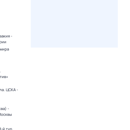
вакия -
арии
 мира
.
тив»
ла. ЦСКА -
ва) -
Москвы
8-й тур