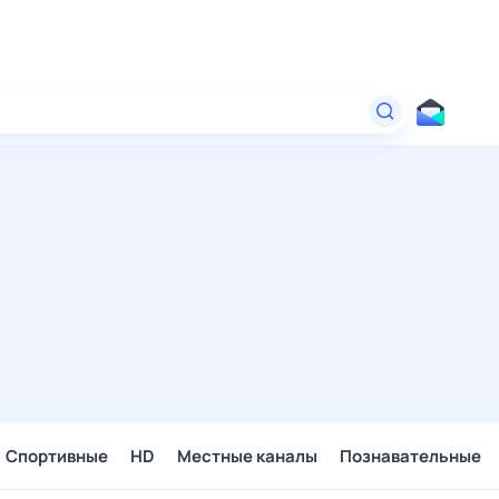
Спортивные
HD
Местные каналы
Познавательные