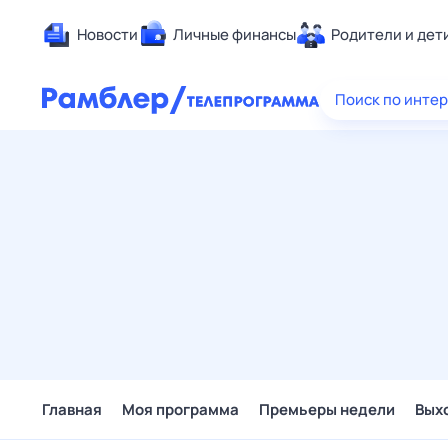
Новости
Личные финансы
Родители и дет
Здоровье
Поиск по инте
Развлечен
Дом и уют
Спорт
Карьера
Авто
Технологи
Жизненные
Сберегаем
Гороскопы
Главная
Моя программа
Премьеры недели
Вых