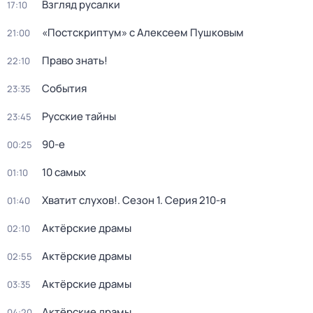
Взгляд русалки
17:10
«Постскриптум» с Алексеем Пушковым
21:00
Право знать!
22:10
События
23:35
Русские тайны
23:45
90-е
00:25
10 самых
01:10
Хватит слухов!
. Сезон 1
. Серия 210-я
01:40
Актёрские драмы
02:10
Актёрские драмы
02:55
Актёрские драмы
03:35
Актёрские драмы
04:20