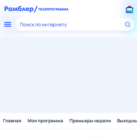
Поиск по интернету
Главная
Моя программа
Премьеры недели
Выходн