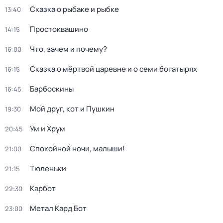
Сказка о рыбаке и рыбке
13:40
Простоквашино
14:15
Что, зачем и почему?
16:00
Сказка о мёртвой царевне и о семи богатырях
16:15
Барбоскины
16:45
Мой друг, кот и Пушкин
19:30
Ум и Хрум
20:45
Спокойной ночи, малыши!
21:00
Тюленьки
21:15
Карбот
22:30
Метал Кард Бот
23:00