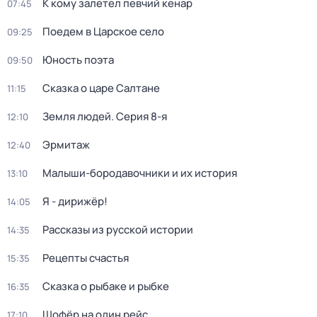
К кому залетел певчий кенар
07:45
Поедем в Царское село
09:25
Юность поэта
09:50
Сказка о царе Салтане
11:15
Земля людей
. Серия 8-я
12:10
Эрмитаж
12:40
Малыши-бородавочники и их история
13:10
Я - дирижёр!
14:05
Рассказы из русской истории
14:35
Рецепты счастья
15:35
Сказка о рыбаке и рыбке
16:35
Шофёр на один рейс
17:10