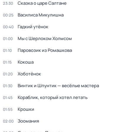
Сказка о царе Салтане
23:30
Василиса Микулишна
00:25
Гадкий утёнок
00:40
Мы с Шерлоком Холмсом
01:00
Паровозик из Ромашкова
01:10
Кокоша
01:15
Хоботёнок
01:20
Винтик и Шпунтик — весёлые мастера
01:30
Кораблик, который хотел летать
01:45
Крошки
01:55
Зоомания
02:00