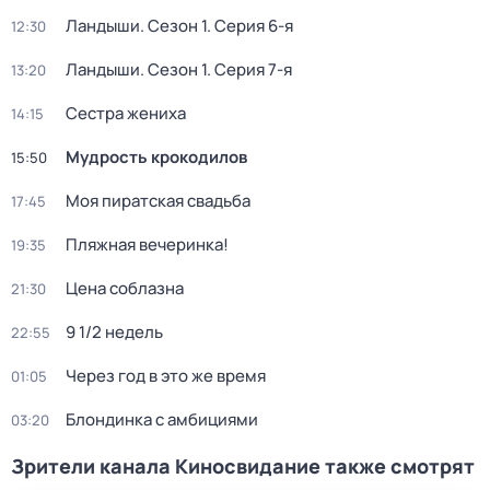
Ландыши
. Сезон 1
. Серия 6-я
12:30
Ландыши
. Сезон 1
. Серия 7-я
13:20
Сестра жениха
14:15
Мудрость крокодилов
15:50
Моя пиратская свадьба
17:45
Пляжная вечеринка!
19:35
Цена соблазна
21:30
9 1/2 недель
22:55
Через год в это же время
01:05
Блондинка с амбициями
03:20
Зрители канала Киносвидание также смотрят