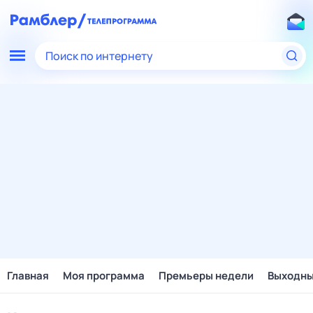
Поиск по интернету
Главная
Моя программа
Премьеры недели
Выходн