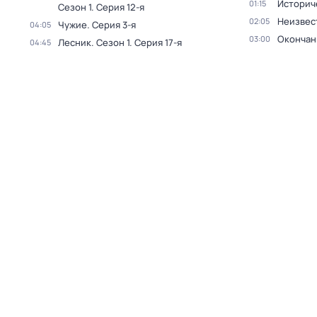
Историч
01:15
Сезон 1
. Серия 12-я
Неизвес
02:05
Чужие
. Серия 3-я
04:05
Окончан
03:00
Лесник
. Сезон 1
. Серия 17-я
04:45