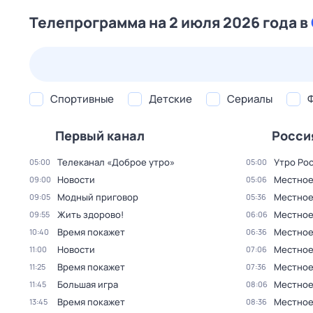
Телепрограмма на 2 июля 2026 года в
23 июл,
чт
24 июл,
пт
25 июл,
сб
26 июл,
вс
Спортивные
Детские
Сериалы
Первый канал
Росси
Телеканал «Доброе утро»
Утро Ро
05:00
05:00
Новости
Местное
09:00
05:06
Модный приговор
Местное
09:05
05:36
Жить здорово!
Местное
09:55
06:06
Время покажет
Местное
10:40
06:36
Новости
Местное
11:00
07:06
Время покажет
Местное
11:25
07:36
Большая игра
Местное
11:45
08:06
Время покажет
Местное
13:45
08:36