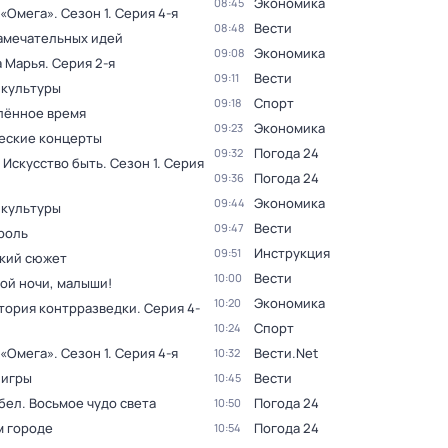
Экономика
08:45
 «Омега»
. Сезон 1
. Серия 4-я
Вести
08:48
амечательных идей
Экономика
09:08
а Марья
. Серия 2-я
Вести
09:11
 культуры
Спорт
09:18
лённое время
Экономика
09:23
еские концерты
Погода 24
09:32
 Искусство быть
. Сезон 1
. Серия
Погода 24
09:36
Экономика
09:44
 культуры
Вести
09:47
роль
Инструкция
09:51
кий сюжет
Вести
10:00
ой ночи, малыши!
Экономика
10:20
тория контрразведки
. Серия 4-
Спорт
10:24
 «Омега»
. Сезон 1
. Серия 4-я
Вести.Net
10:32
 игры
Вести
10:45
бел. Восьмое чудо света
Погода 24
10:50
м городе
Погода 24
10:54