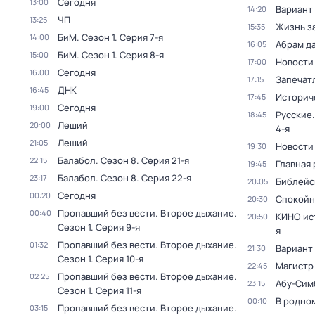
Сегодня
13:00
Вариант
14:20
ЧП
13:25
Жизнь з
15:35
БиМ
. Сезон 1
. Серия 7-я
14:00
Абрам д
16:05
БиМ
. Сезон 1
. Серия 8-я
15:00
Новости
17:00
Сегодня
16:00
Запечат
17:15
ДНК
16:45
Историч
17:45
Сегодня
19:00
Русские.
18:45
Леший
20:00
4-я
Леший
21:05
Новости
19:30
Балабол
. Сезон 8
. Серия 21-я
22:15
Главная 
19:45
Балабол
. Сезон 8
. Серия 22-я
23:17
Библейс
20:05
Сегодня
00:20
Спокойн
20:30
Пропавший без вести. Второе дыхание
.
00:40
КИНО ис
20:50
Сезон 1
. Серия 9-я
я
Пропавший без вести. Второе дыхание
.
01:32
Вариант
21:30
Сезон 1
. Серия 10-я
Магистр
22:45
Пропавший без вести. Второе дыхание
.
02:25
Абу-Сим
23:15
Сезон 1
. Серия 11-я
В родно
00:10
Пропавший без вести. Второе дыхание
.
03:15