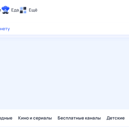
и
Еда
Ещё
Почта
рнету
ия и отдых
Поиск
Погода
ТВ-программа
и и тренды
 ситуации
 вместе
Помощь
одные
Кино и сериалы
Бесплатные каналы
Детские