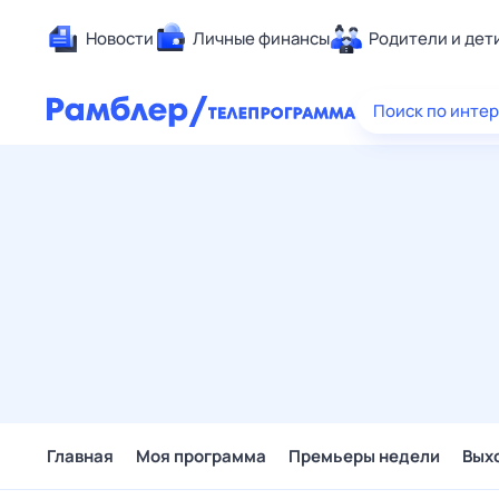
Новости
Личные финансы
Родители и дет
Здоровье
Поиск по инте
Развлечен
Дом и уют
Спорт
Карьера
Авто
Технологи
Жизненные
Сберегаем
Гороскопы
Главная
Моя программа
Премьеры недели
Вых