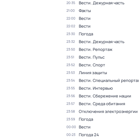
Вести. Дежурная часть
20:35
Факты
21:00
Вести
22:00
Вести
22:02
Погода
23:30
Вести. Дежурная часть
23:32
Вести. Репортаж
23:50
Вести. Пульс
23:51
Вести. Спорт
23:52
Линия защиты
23:53
Вести. Специальный репорта
23:54
Вести. Интервью
23:55
Вести. Сбережение нации
23:56
Вести. Среда обитания
23:57
Отключения электроэнергии
23:58
Погода
23:59
Вести
00:00
Погода 24
00:23