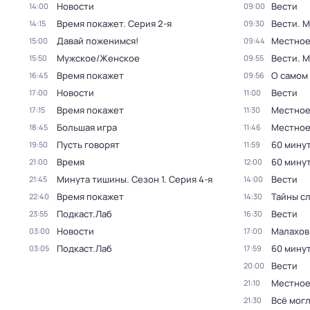
Новости
Вести
14:00
09:00
Время покажет
. Серия 2-я
Вести. 
14:15
09:30
Давай поженимся!
Местное
15:00
09:44
Мужское/Женское
Вести. 
15:50
09:55
Время покажет
О самом
16:45
09:56
Новости
Вести
17:00
11:00
Время покажет
Местное
17:15
11:30
Большая игра
Местное
18:45
11:46
Пусть говорят
60 мину
19:50
11:59
Время
60 мину
21:00
12:00
Минута тишины
. Сезон 1
. Серия 4-я
Вести
21:45
14:00
Время покажет
Тайны с
22:40
14:30
Подкаст.Лаб
Вести
23:55
16:30
Новости
Малахов
03:00
17:00
Подкаст.Лаб
60 мину
03:05
17:59
Вести
20:00
Местное
21:10
Всё могл
21:30