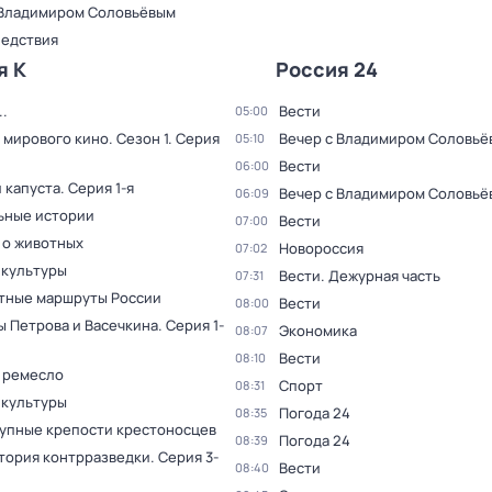
 Владимиром Соловьёвым
ледствия
я К
Россия 24
.
Вести
05:00
 мирового кино
. Сезон 1
. Серия
Вечер с Владимиром Соловьё
05:10
Вести
06:00
 капуста
. Серия 1-я
Вечер с Владимиром Соловьё
06:09
ьные истории
Вести
07:00
 о животных
Новороссия
07:02
 культуры
Вести. Дежурная часть
07:31
тные маршруты России
Вести
08:00
ы Петрова и Васечкина
. Серия 1-
Экономика
08:07
Вести
08:10
 ремесло
Спорт
08:31
 культуры
Погода 24
08:35
упные крепости крестоносцев
Погода 24
08:39
тория контрразведки
. Серия 3-
Вести
08:40