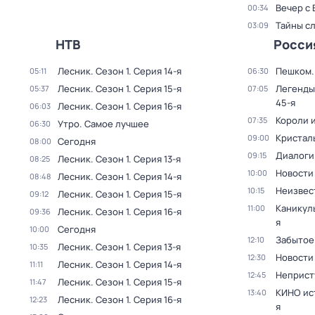
Вечер с
00:34
Тайны с
03:09
НТВ
Росси
Лесник
. Сезон 1
. Серия 14-я
Пешком..
05:11
06:30
Лесник
. Сезон 1
. Серия 15-я
Легенды
05:37
07:05
45-я
Лесник
. Сезон 1
. Серия 16-я
06:03
Короли и
07:35
Утро. Самое лучшее
06:30
Кристал
09:00
Сегодня
08:00
Диалоги
09:15
Лесник
. Сезон 1
. Серия 13-я
08:25
Новости
10:00
Лесник
. Сезон 1
. Серия 14-я
08:48
Неизвес
10:15
Лесник
. Сезон 1
. Серия 15-я
09:12
Каникул
11:00
Лесник
. Сезон 1
. Серия 16-я
09:36
я
Сегодня
10:00
Забытое
12:10
Лесник
. Сезон 1
. Серия 13-я
10:35
Новости
12:30
Лесник
. Сезон 1
. Серия 14-я
11:11
Неприст
12:45
Лесник
. Сезон 1
. Серия 15-я
11:47
КИНО ис
13:40
Лесник
. Сезон 1
. Серия 16-я
12:23
я