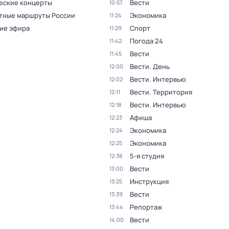
еские концерты
Вести
10:57
тные маршруты России
Экономика
11:24
ие эфира
Спорт
11:29
Погода 24
11:42
Вести
11:45
Вести. День
12:00
Вести. Интервью
12:02
Вести. Территория
12:11
Вести. Интервью
12:18
Афиша
12:23
Экономика
12:24
Экономика
12:25
5-я студия
12:38
Вести
13:00
Инструкция
13:25
Вести
13:39
Репортаж
13:44
Вести
14:00