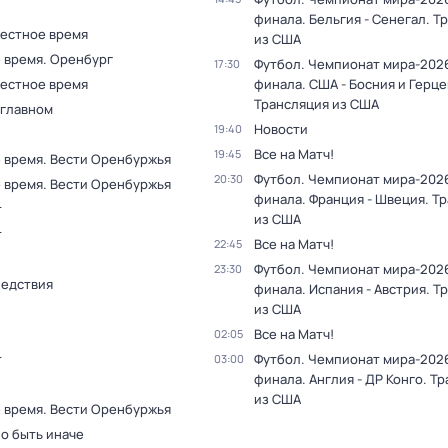
финала. Бельгия - Сенегал. Т
Местное время
из США
 время. Оренбург
Футбол. Чемпионат мира-2026.
17:30
Местное время
финала. США - Босния и Герце
Трансляция из США
 главном
Новости
19:40
Все на Матч!
19:45
 время. Вести Оренбуржья
Футбол. Чемпионат мира-2026.
20:30
 время. Вести Оренбуржья
финала. Франция - Швеция. Т
т
из США
т
Все на Матч!
22:45
Футбол. Чемпионат мира-2026.
23:30
ледствия
финала. Испания - Австрия. Т
из США
Все на Матч!
02:05
т
Футбол. Чемпионат мира-2026.
03:00
финала. Англия - ДР Конго. Т
из США
 время. Вести Оренбуржья
о быть иначе