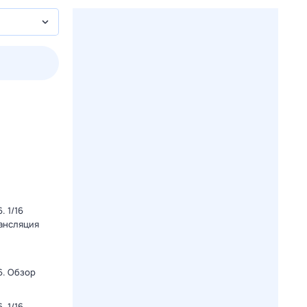
пт
1 авг,
сб
2 авг,
вс
3 авг,
пн
4 авг,
вт
Вчера
Сегод
 1/16
рансляция
6. Обзор
 1/16