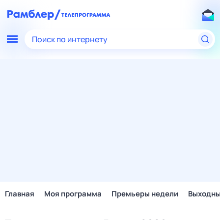
Поиск по интернету
Главная
Моя программа
Премьеры недели
Выходн