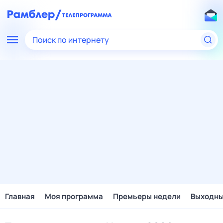
Поиск по интернету
Главная
Моя программа
Премьеры недели
Выходн