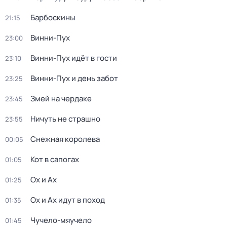
Барбоскины
21:15
Винни-Пух
23:00
Винни-Пух идёт в гости
23:10
Винни-Пух и день забот
23:25
Змей на чердаке
23:45
Ничуть не страшно
23:55
Снежная королева
00:05
Кот в сапогах
01:05
Ох и Ах
01:25
Ох и Ах идут в поход
01:35
Чучело-мяучело
01:45