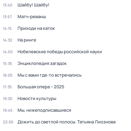
Шайбу! Шайбу!
13:40
Матч-реванш
13:57
Приходи на каток
14:15
На ринге
14:32
Нобелевские победы российской науки
14:50
Энциклопедия загадок
15:35
Мы с вами где-то встречались
16:05
Большая опера – 2025
17:35
Новости культуры
19:30
Мы, нижеподписавшиеся
19:45
Дожить до светлой полосы. Татьяна Лиознова
22:05