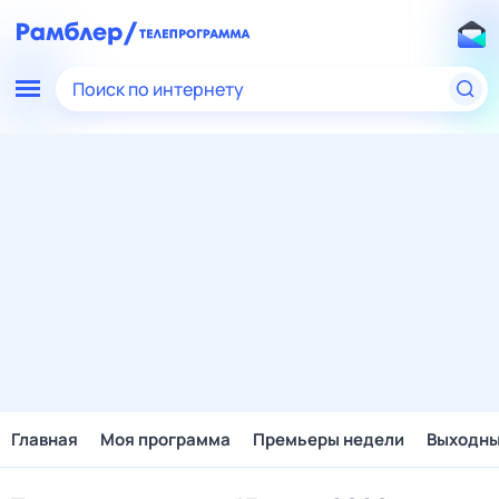
Поиск по интернету
Главная
Моя программа
Премьеры недели
Выходн