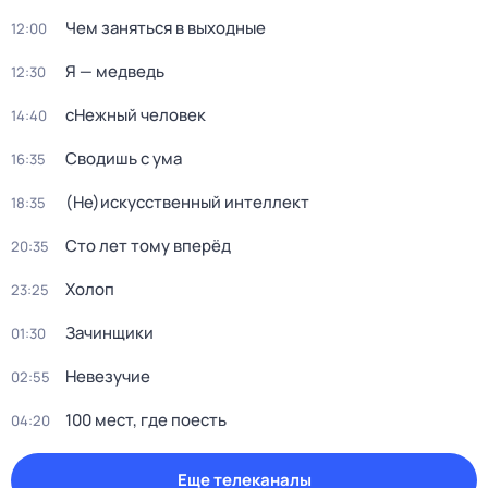
Чем заняться в выходные
12:00
Я — медведь
12:30
сНежный человек
14:40
Сводишь с ума
16:35
(Не)иcкусственный интeллект
18:35
Сто лет тому вперёд
20:35
Холоп
23:25
Зачинщики
01:30
Невезучие
02:55
100 мест, где поесть
04:20
Еще телеканалы