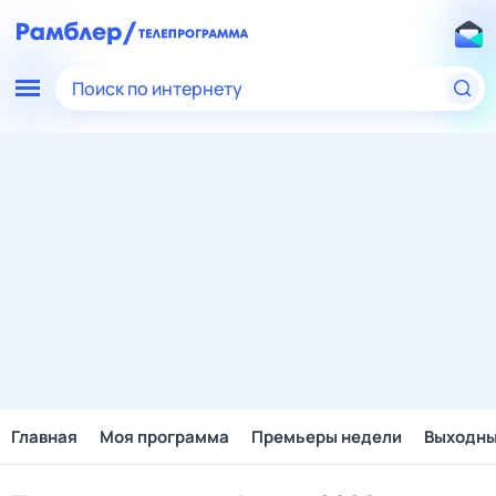
Поиск по интернету
Главная
Моя программа
Премьеры недели
Выходн