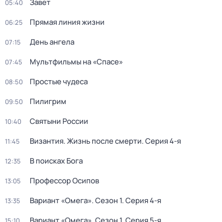
Завет
05:40
Прямая линия жизни
06:25
День ангела
07:15
Мультфильмы на «Спасе»
07:45
Простые чудеса
08:50
Пилигрим
09:50
Святыни России
10:40
Византия. Жизнь после смерти
. Серия 4-я
11:45
В поисках Бога
12:35
Пpофессор Осипoв
13:05
Вариант «Омега»
. Сезон 1
. Серия 4-я
13:35
Вариант «Омега»
. Сезон 1
. Серия 5-я
15:10