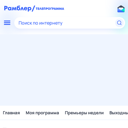
Поиск по интернету
Главная
Моя программа
Премьеры недели
Выходн