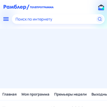
Поиск по интернету
Главная
Моя программа
Премьеры недели
Выходн