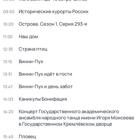
Исторические курорты России
09:50
Острова
. Сезон 1
. Серия 293-я
10:20
Наш дом
11:00
Страна птиц
12:35
Винни-Пух
13:15
Винни-Пух идёт в гости
13:31
Винни-Пух и день забот
13:47
Каникулы Бонифация
14:03
Концерт Государственного академического
14:20
ансамбля народного танца имени Игоря Моисеева
в Государственном Кремлёвском дворце
Пловец
15:45