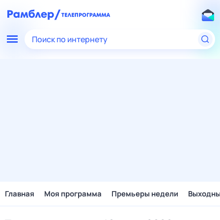
Поиск по интернету
Главная
Моя программа
Премьеры недели
Выходн