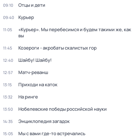
Отцы и дети
09:10
Курьер
09:40
«Курьер». Мы перебесимся и будем такими же, как
11:05
вы
Козероги - акробаты скалистых гор
11:45
Шайбу! Шайбу!
12:40
Матч-реванш
12:57
Приходи на каток
13:15
На ринге
13:32
Нобелевские победы российской науки
13:50
Энциклопедия загадок
14:35
Мы с вами где-то встречались
15:05