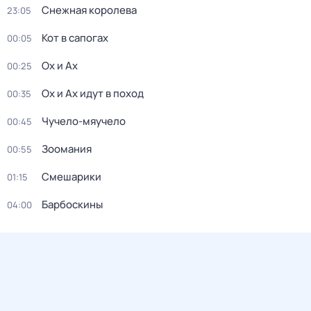
Снежная королева
23:05
Кот в сапогах
00:05
Ох и Ах
00:25
Ох и Ах идут в поход
00:35
Чучело-мяучело
00:45
Зоомания
00:55
Смешарики
01:15
Барбоскины
04:00