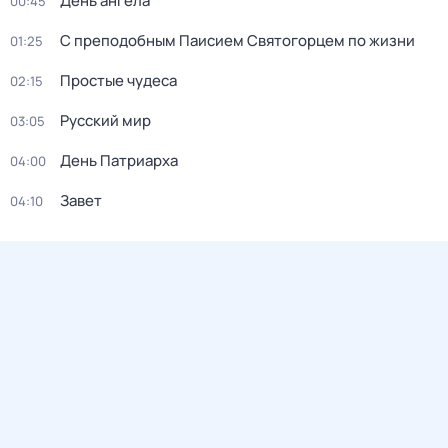
День ангела
00:45
С преподобным Паисием Святогорцем по жизни
01:25
Простые чудеса
02:15
Русский мир
03:05
День Патриарха
04:00
Завет
04:10