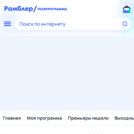
Поиск по интернету
Главная
Моя программа
Премьеры недели
Выходн