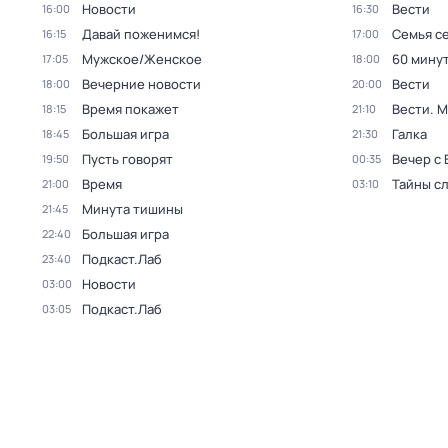
Новости
Вести
16:00
16:30
Давай поженимся!
Семья с
16:15
17:00
Мужское/Женское
60 мину
17:05
18:00
Вечерние новости
Вести
18:00
20:00
Время покажет
Вести. 
18:15
21:10
Большая игра
Галка
18:45
21:30
Пусть говорят
Вечер с
19:50
00:35
Время
Тайны с
21:00
03:10
Минута тишины
21:45
Большая игра
22:40
Подкаст.Лаб
23:40
Новости
03:00
Подкаст.Лаб
03:05