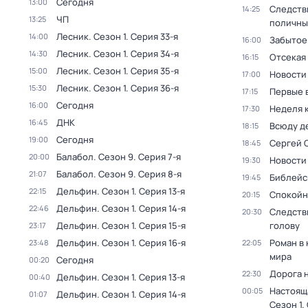
Сегодня
13:00
Следств
14:25
ЧП
13:25
поличны
Лесник
. Сезон 1
. Серия 33-я
14:00
Забытое
16:00
Лесник
. Сезон 1
. Серия 34-я
14:30
Отсекая
16:15
Лесник
. Сезон 1
. Серия 35-я
15:00
Новости
17:00
Лесник
. Сезон 1
. Серия 36-я
15:30
Первые 
17:15
Сегодня
16:00
Неделя 
17:30
ДНК
16:45
Всюду де
18:15
Сегодня
19:00
Сергей 
18:45
Балабол
. Сезон 9
. Серия 7-я
20:00
Новости
19:30
Балабол
. Сезон 9
. Серия 8-я
21:07
Библейс
19:45
Дельфин
. Сезон 1
. Серия 13-я
22:15
Спокойн
20:15
Дельфин
. Сезон 1
. Серия 14-я
22:46
Следств
20:30
Дельфин
. Сезон 1
. Серия 15-я
голову
23:17
Дельфин
. Сезон 1
. Серия 16-я
Роман в
23:48
22:05
мира
Сегодня
00:20
Дорога 
22:30
Дельфин
. Сезон 1
. Серия 13-я
00:40
Настоящ
00:05
Дельфин
. Сезон 1
. Серия 14-я
01:07
Сезон 1
.