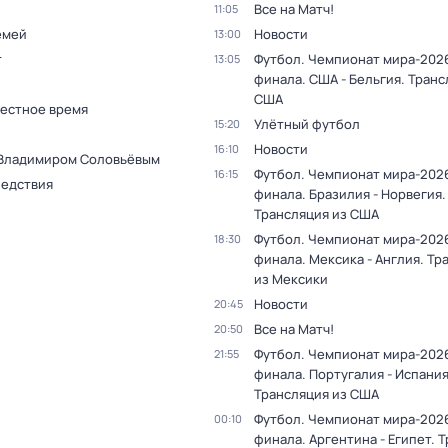
Все на Матч!
11:05
емей
Новости
13:00
т
Футбол. Чемпионат мира-2026
13:05
финала. США - Бельгия. Транс
США
Местное время
Улётный футбол
15:20
Новости
16:10
 Владимиром Соловьёвым
Футбол. Чемпионат мира-2026
16:15
ледствия
финала. Бразилия - Норвегия.
Трансляция из США
Футбол. Чемпионат мира-2026
18:30
финала. Мексика - Англия. Тр
из Мексики
Новости
20:45
Все на Матч!
20:50
Футбол. Чемпионат мира-2026
21:55
финала. Португалия - Испания
Трансляция из США
Футбол. Чемпионат мира-2026
00:10
финала. Аргентина - Египет. 