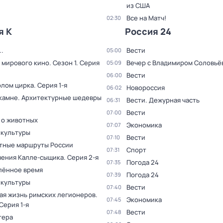
из США
Все на Матч!
02:30
я К
Россия 24
.
Вести
05:00
 мирового кино
. Сезон 1
. Серия
Вечер с Владимиром Соловьё
05:09
Вести
06:00
олом цирка
. Серия 1-я
Новороссия
06:02
 камне. Архитектурные шедевры
Вести. Дежурная часть
06:31
Вести
07:00
 о животных
Экономика
07:07
 культуры
Вести
07:10
тные маршруты России
Спорт
07:31
ения Калле-сыщика
. Серия 2-я
Погода 24
07:35
лённое время
Погода 24
07:39
 культуры
Вести
07:40
ая жизнь римских легионеров
.
Экономика
07:45
 Серия 1-я
Вести
07:48
тера