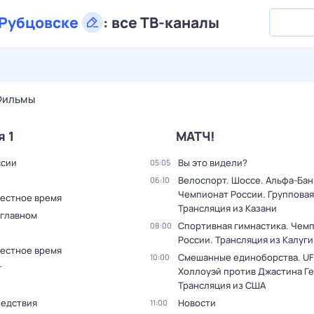
Рубцовске
:
все ТВ-каналы
27 июл,
пн
28 июл,
вт
29 июл,
ср
30 июл,
чт
31 июл,
Фильмы
я 1
МАТЧ!
ссии
Вы это видели?
05:05
Велоспорт. Шоссе. Альфа-Бан
06:10
Чемпионат России. Групповая
Местное время
Трансляция из Казани
 главном
Спортивная гимнастика. Чем
08:00
России. Трансляция из Калуги
Местное время
Смешанные единоборства. UF
10:00
т
Холлоуэй против Джастина Г
Трансляция из США
ледствия
Новости
11:00