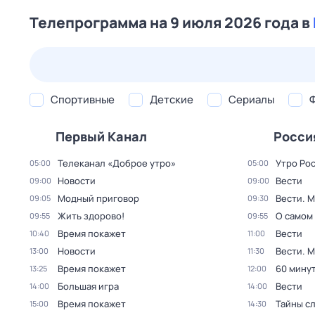
Телепрограмма на 9 июля 2026 года в
23 июл,
чт
24 июл,
пт
25 июл,
сб
26 июл,
вс
Спортивные
Детские
Сериалы
Первый Канал
Росси
Телеканал «Доброе утро»
Утро Ро
05:00
05:00
Новости
Вести
09:00
09:00
Модный приговор
Вести. 
09:05
09:30
Жить здорово!
О самом
09:55
09:55
Время покажет
Вести
10:40
11:00
Новости
Вести. 
13:00
11:30
Время покажет
60 мину
13:25
12:00
Большая игра
Вести
14:00
14:00
Время покажет
Тайны с
15:00
14:30