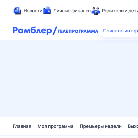
Новости
Личные финансы
Родители и дет
Здоровье
Поиск по инте
Развлечен
Дом и уют
Спорт
Карьера
Авто
Технологи
Жизненные
Сберегаем
Гороскопы
Главная
Моя программа
Премьеры недели
Вых