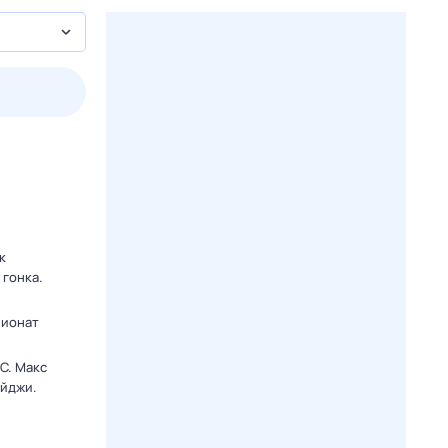
пт
1 авг,
сб
2 авг,
вс
3 авг,
пн
4 авг,
вт
Вчера
Сегод
к
 гонка.
пионат
C. Макс
ейджи.