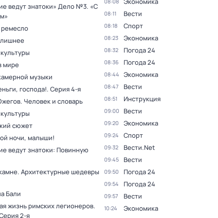
Экономика
08:08
ие ведут знатоки» Дело №3. «С
Вести
08:11
м»
Спорт
08:18
 ремесло
Экономика
08:23
 лишнее
Погода 24
08:32
 культуры
Погода 24
08:36
в мире
Экономика
08:44
камерной музыки
Вести
08:47
ньги, господа!
. Серия 4-я
Инструкция
08:51
Ожегов. Человек и словарь
Вести
09:00
 культуры
Экономика
09:20
кий сюжет
Спорт
09:24
ой ночи, малыши!
Вести.Net
09:32
ие ведут знатоки: Повинную
Вести
09:45
 камне. Архитектурные шедевры
Погода 24
09:50
Погода 24
09:54
на Бали
Вести
09:57
ая жизнь римских легионеров
.
Экономика
10:24
 Серия 2-я