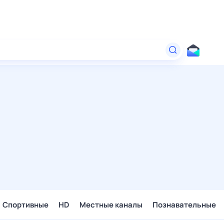
Спортивные
HD
Местные каналы
Познавательные