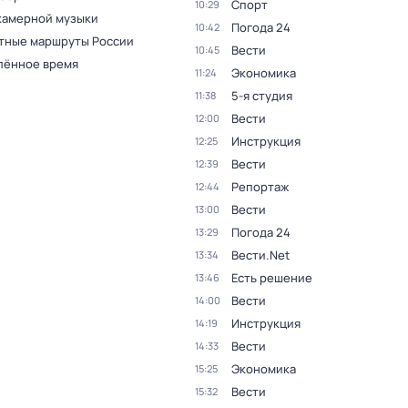
Спорт
10:29
камерной музыки
Погода 24
10:42
тные маршруты России
Вести
10:45
лённое время
Экономика
11:24
5-я студия
11:38
Вести
12:00
Инструкция
12:25
Вести
12:39
Репортаж
12:44
Вести
13:00
Погода 24
13:29
Вести.Net
13:34
Есть решение
13:46
Вести
14:00
Инструкция
14:19
Вести
14:33
Экономика
15:25
Вести
15:32