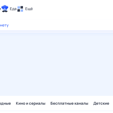
и
Еда
Ещё
Почта
рнету
ия и отдых
Поиск
Погода
ТВ-программа
и и тренды
 ситуации
 вместе
Помощь
одные
Кино и сериалы
Бесплатные каналы
Детские