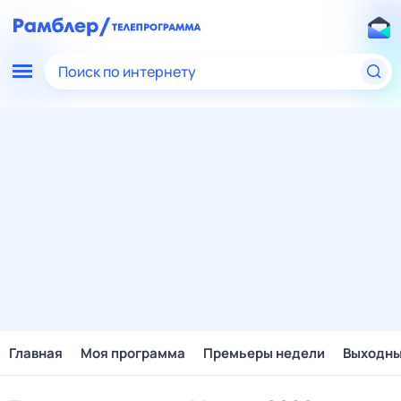
Поиск по интернету
Главная
Моя программа
Премьеры недели
Выходн