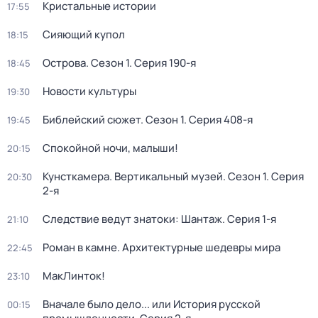
Кристальные истории
17:55
Сияющий купол
18:15
Острова
. Сезон 1
. Серия 190-я
18:45
Новости культуры
19:30
Библейский сюжет
. Сезон 1
. Серия 408-я
19:45
Спокойной ночи, малыши!
20:15
Кунсткамера. Вертикальный музей
. Сезон 1
. Серия
20:30
2-я
Следствие ведут знатоки: Шантаж
. Серия 1-я
21:10
Роман в камне. Архитектурные шедевры мира
22:45
МакЛинток!
23:10
Вначале было дело... или История русской
00:15