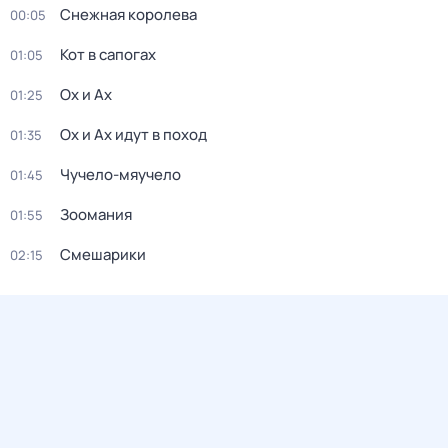
Снежная королева
00:05
Кот в сапогах
01:05
Ох и Ах
01:25
Ох и Ах идут в поход
01:35
Чучело-мяучело
01:45
Зоомания
01:55
Смешарики
02:15