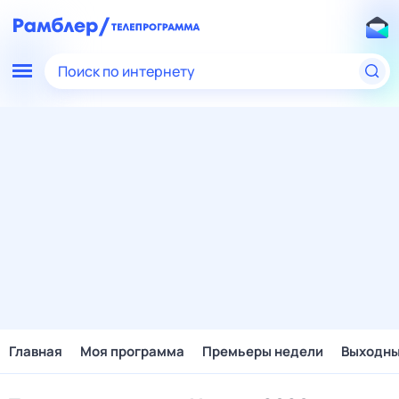
Поиск по интернету
Главная
Моя программа
Премьеры недели
Выходн