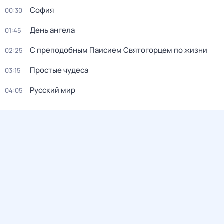
София
00:30
День ангела
01:45
С преподобным Паисием Святогорцем по жизни
02:25
Простые чудеса
03:15
Русский мир
04:05