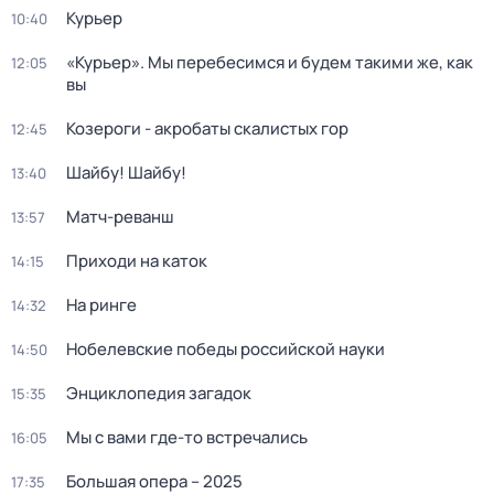
Курьер
10:40
«Курьер». Мы перебесимся и будем такими же, как
12:05
вы
Козероги - акробаты скалистых гор
12:45
Шайбу! Шайбу!
13:40
Матч-реванш
13:57
Приходи на каток
14:15
На ринге
14:32
Нобелевские победы российской науки
14:50
Энциклопедия загадок
15:35
Мы с вами где-то встречались
16:05
Большая опера – 2025
17:35