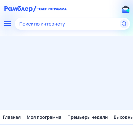
Поиск по интернету
Главная
Моя программа
Премьеры недели
Выходн