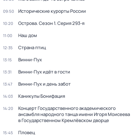
Исторические курорты России
09:50
Острова
. Сезон 1
. Серия 293-я
10:20
Наш дом
11:00
Страна птиц
12:35
Винни-Пух
13:15
Винни-Пух идёт в гости
13:31
Винни-Пух и день забот
13:47
Каникулы Бонифация
14:03
Концерт Государственного академического
14:20
ансамбля народного танца имени Игоря Моисеева
в Государственном Кремлёвском дворце
Пловец
15:45