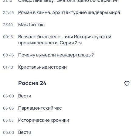
Следствие ведут ЗнаТоКи. Дело 06
. Серия 1-я
21:10
Роман в камне. Архитектурные шедевры мира
22:45
МакЛинток!
23:10
Вначале было дело... или История русской
00:15
промышленности
. Серия 2-я
Почему вымерли неандертальцы?
00:45
Кристальные истории
01:40
Россия 24
Вести
05:00
Парламентский час
05:05
Исторические хроники
05:53
Вести
06:00