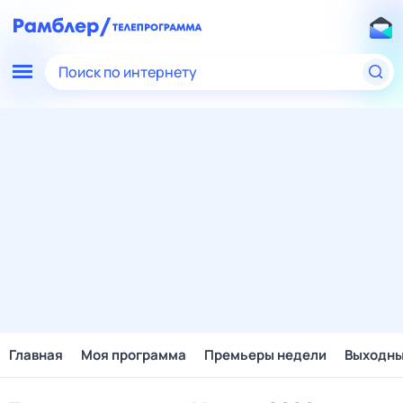
Поиск по интернету
Главная
Моя программа
Премьеры недели
Выходн