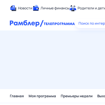
Новости
Личные финансы
Родители и дет
Здоровье
Поиск по инте
Развлечен
Дом и уют
Спорт
Карьера
Авто
Технологи
Жизненные
Сберегаем
Гороскопы
Главная
Моя программа
Премьеры недели
Вых