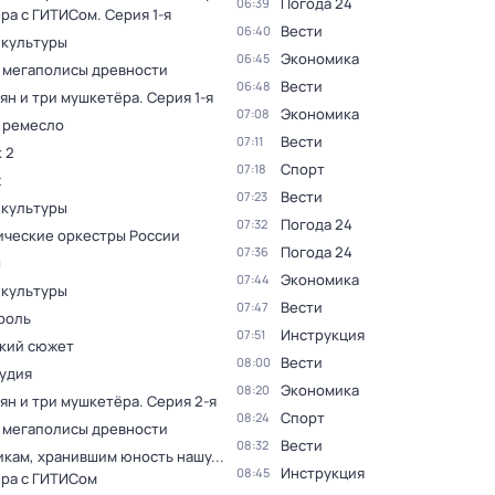
Погода 24
06:39
ера с ГИТИСом
. Серия 1-я
Вести
06:40
 культуры
Экономика
06:45
 мегаполисы древности
Вести
06:48
ян и три мушкетёра
. Серия 1-я
Экономика
07:08
 ремесло
Вести
07:11
 2
Спорт
07:18
ж
Вести
07:23
 культуры
Погода 24
07:32
ческие оркестры России
Погода 24
07:36
ы
Экономика
07:44
 культуры
Вести
07:47
роль
Инструкция
07:51
кий сюжет
Вести
08:00
тудия
Экономика
08:20
ян и три мушкетёра
. Серия 2-я
Спорт
08:24
 мегаполисы древности
Вести
08:32
кам, хранившим юность нашу...
Инструкция
08:45
ера с ГИТИСом