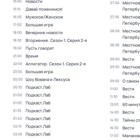
Новости
15:00
Местное
07:06
Давай поженимся!
Петербу
15:15
Мужское/Женское
Местное
16:05
07:36
Петербу
Большая игра
17:00
Местное
08:06
Вечерние новости
18:00
Петербу
Вторжение
. Сезон 1
. Серия 2-я
18:30
Местное
08:36
Пусть говорят
19:50
Петербу
Время
21:00
Вести
09:00
Аллигатор
. Сезон 1
. Серия 2-я
22:00
Местное
09:30
Большая игра
23:00
Петербу
Шоу Вована и Лексуса
00:00
О самом
09:55
Подкаст.Лаб
00:10
Вести
11:00
Подкаст.Лаб
01:00
Вести
11:30
Подкаст.Лаб
01:05
60 мину
12:00
Подкаст.Лаб
01:35
Вести
14:00
Подкаст.Лаб
01:40
Тайны с
14:30
Подкаст.Лаб
02:10
Вести
16:30
Подкаст.Лаб
02:20
Малахов
17:00