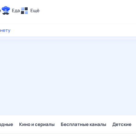
и
Еда
Ещё
Почта
рнету
ия и отдых
Поиск
Погода
ТВ-программа
и и тренды
 ситуации
 вместе
Помощь
одные
Кино и сериалы
Бесплатные каналы
Детские