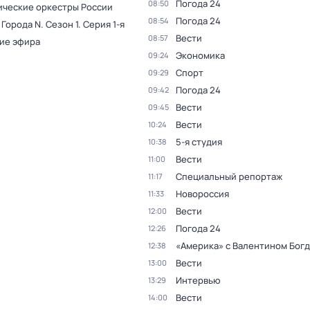
Погода 24
08:50
ческие оркестры России
Погода 24
08:54
 Города N
. Сезон 1
. Серия 1-я
Вести
08:57
ие эфира
Экономика
09:24
Спорт
09:29
Погода 24
09:42
Вести
09:45
Вести
10:24
5-я студия
10:38
Вести
11:00
Специальный репортаж
11:17
Новороссия
11:33
Вести
12:00
Погода 24
12:26
«Америка» с Валентином Бог
12:38
Вести
13:00
Интервью
13:29
Вести
14:00