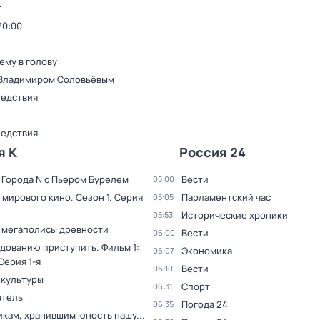
т
20:00
ему в голову
 Владимиром Соловьёвым
ледствия
ледствия
я К
Россия 24
 Города N с Пьером Бурелем
Вести
05:00
 мирового кино
. Сезон 1
. Серия
Парламентский час
05:05
Исторические хроники
05:53
 мегаполисы древности
Вести
06:00
дованию приступить. Фильм 1:
Экономика
06:07
 Серия 1-я
Вести
06:10
 культуры
Спорт
06:31
тель
Погода 24
06:35
кам, хранившим юность нашу...