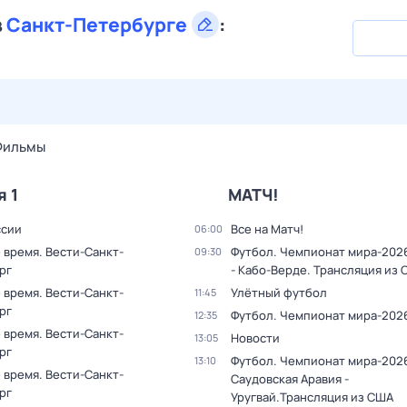
в
Санкт-Петербурге
:
29 июл,
ср
30 июл,
чт
31 июл,
пт
1 авг,
сб
2 авг,
вс
Фильмы
я 1
МАТЧ!
ссии
Все на Матч!
06:00
 время. Вести-Санкт-
Футбол. Чемпионат мира-202
09:30
рг
- Кабо-Верде. Трансляция из
 время. Вести-Санкт-
Улётный футбол
11:45
рг
Футбол. Чемпионат мира-202
12:35
 время. Вести-Санкт-
Новости
13:05
рг
Футбол. Чемпионат мира-202
13:10
 время. Вести-Санкт-
Саудовская Аравия -
рг
Уругвай.Трансляция из США