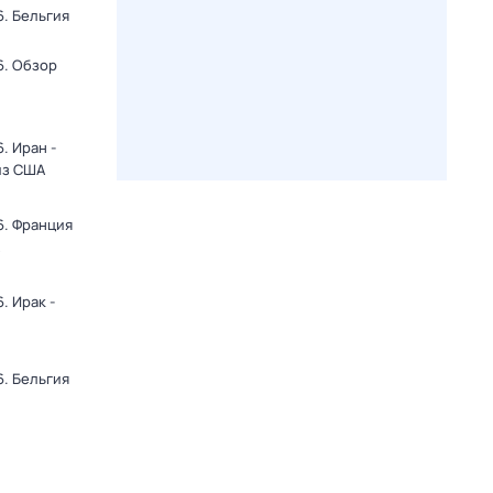
. Бельгия
6. Обзор
. Иран -
из США
6. Франция
. Ирак -
. Бельгия