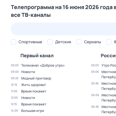
Телепрограмма на 16 июня 2026 года 
все ТВ-каналы
25 июл,
сб
26 июл,
вс
27 июл,
пн
28 июл,
вт
Спортивные
Детские
Сериалы
Первый канал
Росси
Телеканал «Доброе утро»
Утро Ро
05:00
05:00
Новости
Местное
09:00
05:06
Петербу
Модный приговор
09:25
Местное
05:36
Жить здорово!
10:15
Петербу
Время покажет
11:00
Местное
06:06
Новости
12:00
Петербу
Время покажет
12:15
Местное
06:36
Большая игра
14:00
Петербу