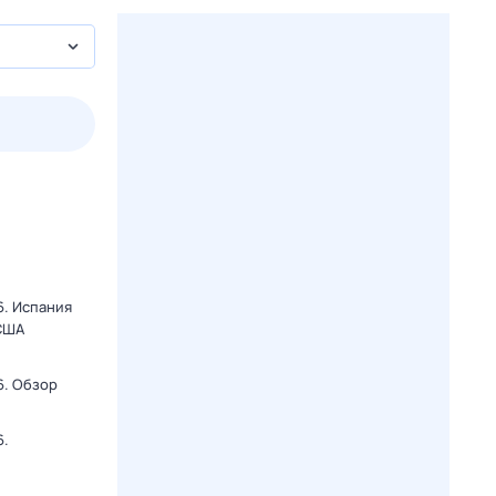
3 авг,
пн
4 авг,
вт
5 авг,
ср
6 авг,
чт
Вчера
Сегодня
6. Испания
 США
6. Обзор
6.