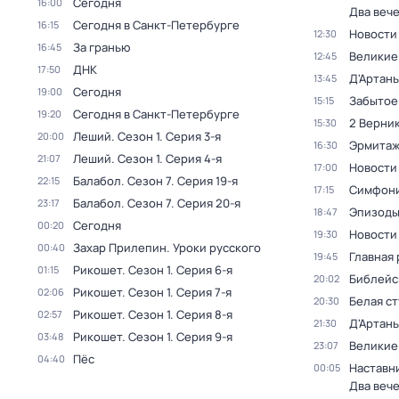
Сегодня
16:00
Два веч
Сегодня в Санкт-Петербурге
16:15
Новости
12:30
За гранью
16:45
Великие
12:45
ДНК
17:50
Д'Артань
13:45
Сегодня
19:00
Забытое
15:15
Сегодня в Санкт-Петербурге
19:20
2 Верник
15:30
Леший
. Сезон 1
. Серия 3-я
20:00
Эрмита
16:30
Леший
. Сезон 1
. Серия 4-я
21:07
Новости
17:00
Балабол
. Сезон 7
. Серия 19-я
22:15
Симфони
17:15
Балабол
. Сезон 7
. Серия 20-я
23:17
Эпизод
18:47
Сегодня
00:20
Новости
19:30
Захар Прилепин. Уроки русского
00:40
Главная 
19:45
Рикошет
. Сезон 1
. Серия 6-я
01:15
Библейс
20:02
Рикошет
. Сезон 1
. Серия 7-я
02:06
Белая с
20:30
Рикошет
. Сезон 1
. Серия 8-я
02:57
Д'Артань
21:30
Рикошет
. Сезон 1
. Серия 9-я
03:48
Великие
23:07
Пёс
04:40
Наставни
00:05
Два веч