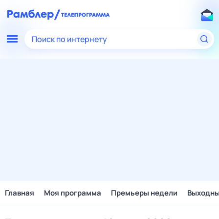
Поиск по интернету
Главная
Моя программа
Премьеры недели
Выходн