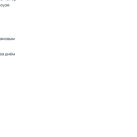
оуэя.
дановым
 за днём