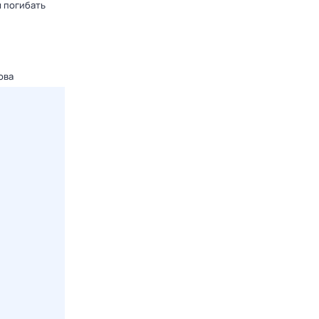
 погибать
ова