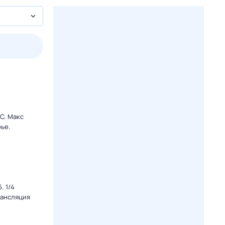
пт
1 авг,
сб
2 авг,
вс
3 авг,
пн
4 авг,
вт
Вчера
Сегод
C. Макс
ье.
. 1/4
рансляция