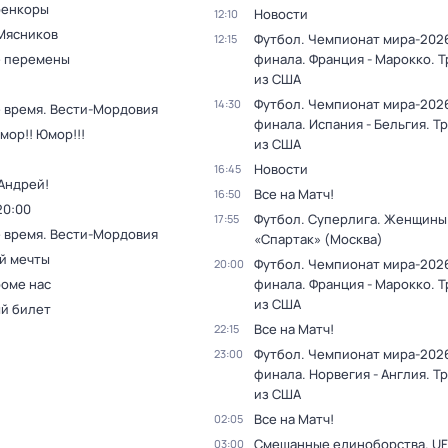
оенкоры
Новости
12:10
Мясников
Футбол. Чемпионат мира-2026
12:15
 перемены
финала. Франция - Марокко. 
из США
Футбол. Чемпионат мира-2026
14:30
 время. Вести-Мордовия
финала. Испания - Бельгия. Т
мор!! Юмор!!!
из США
Новости
16:45
Андрей!
Все на Матч!
16:50
20:00
Футбол. Суперлига. Женщины.
17:55
 время. Вести-Мордовия
«Спартак» (Москва)
й мечты
Футбол. Чемпионат мира-2026
20:00
роме нас
финала. Франция - Марокко. 
из США
й билет
Все на Матч!
22:15
Футбол. Чемпионат мира-2026
23:00
финала. Норвегия - Англия. Т
из США
Все на Матч!
02:05
Смешанные единоборства. UF
03:00