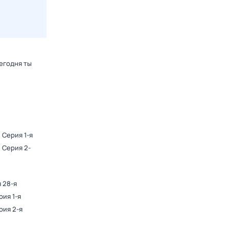
егодня ты
. Серия 1-я
. Серия 2-
я 28-я
рия 1-я
рия 2-я