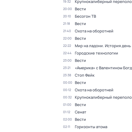
Крупнокалиберный переполо
19:32
Вести
20:00
Бесогон ТВ
20:10
Вести
21:18
Охота на оборотней
21:40
Вести
22:00
Мир на ладони. История день
22:22
Городские технологии
22:44
Вести
23:00
«Америка» с Валентином Бог
23:21
Стоп Фейк
23:38
Вести
00:00
Охота на оборотней
00:12
Крупнокалиберный переполо
00:32
Вести
01:00
Сенат
01:12
Вести
02:00
Горизонты атома
02:11