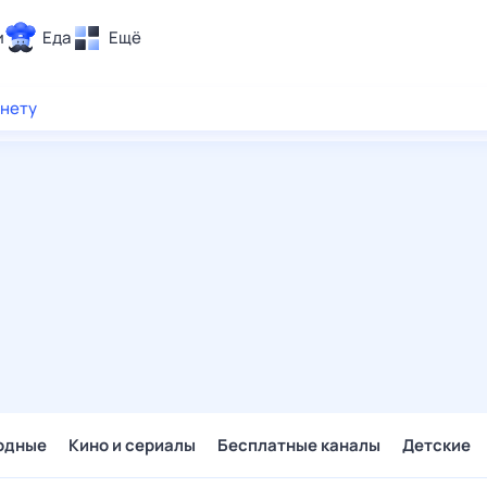
и
Еда
Ещё
Почта
рнету
ия и отдых
Поиск
Погода
ТВ-программа
и и тренды
 ситуации
 вместе
Помощь
одные
Кино и сериалы
Бесплатные каналы
Детские