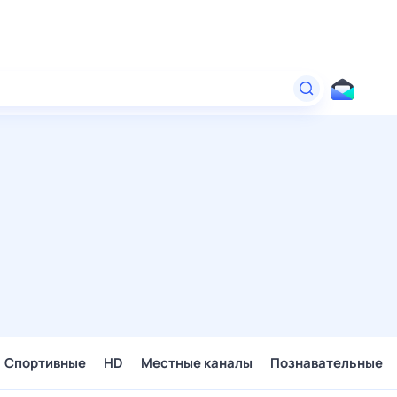
Спортивные
HD
Местные каналы
Познавательные