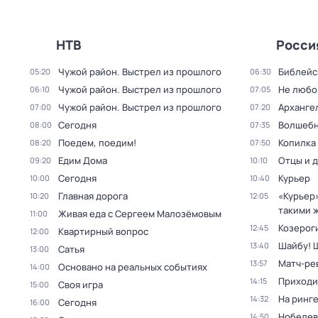
НТВ
Росси
Чужой район. Выстрел из прошлого
Библейс
05:20
06:30
Чужой район. Выстрел из прошлого
Не любо
06:10
07:05
Чужой район. Выстрел из прошлого
Арханге
07:00
07:20
Сегодня
Волшебн
08:00
07:35
Поедем, поедим!
Копилка
08:20
07:50
Едим Дома
Отцы и 
09:20
10:10
Сегодня
Курьер
10:00
10:40
Главная дорога
«Курьер
10:20
12:05
такими ж
Живая еда с Сергеем Малозёмовым
11:00
Козероги
12:45
Квартирный вопрос
12:00
Шайбу! 
13:40
Сатья
13:00
Матч-ре
13:57
Основано на реальных событиях
14:00
Приходи
14:15
Своя игра
15:00
На ринг
14:32
Сегодня
16:00
Нобелев
14:50