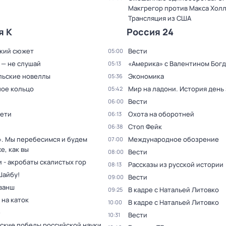
Макгрегор против Макса Холл
Трансляция из США
я К
Россия 24
кий сюжет
Вести
05:00
 — не слушай
«Америка» с Валентином Бог
05:13
льские новеллы
Экономика
05:36
ое кольцо
Мир на ладони. История день
05:42
Вести
06:00
дети
Охота на оборотней
06:13
Стоп Фейк
06:38
». Мы перебесимся и будем
Международное обозрение
07:00
е, как вы
Вести
08:00
 - акробаты скалистых гор
Рассказы из русской истории
08:13
Шайбу!
Вести
09:00
ванш
В кадре с Натальей Литовко
09:25
 на каток
В кадре с Натальей Литовко
10:00
е
Вести
10:31
ские победы российской науки