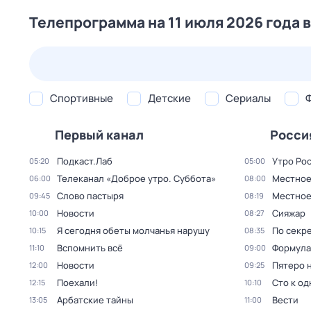
Телепрограмма на 11 июля 2026 года 
23 июл,
чт
24 июл,
пт
25 июл,
сб
26 июл,
вс
Спортивные
Детские
Сериалы
Первый канал
Росси
Подкаст.Лаб
Утро Ро
05:20
05:00
Телеканал «Доброе утро. Суббота»
Местное
06:00
08:00
Слово пастыря
Местное
09:45
08:19
Новости
Сияжар
10:00
08:27
Я сегодня обеты молчанья нарушу
По секре
10:15
08:35
Вспомнить всё
Формула
11:10
09:00
Новости
Пятеро 
12:00
09:25
Поехали!
Сто к о
12:15
10:10
Арбатские тайны
Вести
13:05
11:00