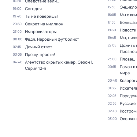
Следствие вели...
16:20
Энцикло
15:35
Сегодня
19:00
Мы с вам
16:05
Ты не поверишь!
19:40
Большая
17:35
Секрет на миллион
20:50
Новости
19:30
Импровизаторы
23:00
Мы, ниж
19:45
Федя. Народный футболист
00:00
Дожить 
22:05
Дачный ответ
02:15
Лиознов
Прошу, прости!
03:05
Пловец
23:00
Агентство скрытых камер
. Сезон 1
.
04:40
Роман в
00:15
Серия 12-я
мира
Козероги
00:40
Искател
01:35
Парадокс
02:25
Русские
02:36
Костром
02:48
Окончан
03:00