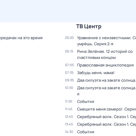
ТВ Центр
ередачах на это время
Уравнение с неизвестными. С
05:20
умрёшь
. Серия 2-я
Рина Зелёная. 12 историй со
06:15
счастливым концом
Православная энциклопедия
07:05
Забудь меня, мама!
07:35
Два силуэта на закате солнца
09:35
Два силуэта на закате солнца
10:30
я
События
11:30
Смешите меня семеро!
. Сери
11:45
Серебряный волк
. Сезон 1
. Се
12:45
Серебряный волк
. Сезон 1
. Се
13:45
События
14:30