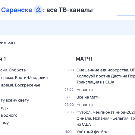
в
Саранске
:
все ТВ-каналы
27 июл,
пн
28 июл,
вт
29 июл,
ср
30 июл,
чт
31 июл,
Фильмы
я 1
МАТЧ!
ссии. Суббота
Смешанные единоборства. UF
06:00
Холлоуэй против Дастина Пор
 время. Вести-Мордовия
Трансляция из США
 время. Воскресенье
Новости
07:00
Все на Матч!
07:05
ту всему свету
Новости
09:00
 еды
Футбол. Чемпионат мира-2026
09:05
на одного
финала. Испания - Бельгия. Т
дному
из США
Улётный футбол
11:20