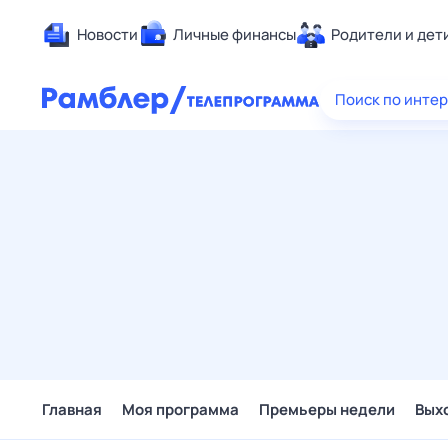
Новости
Личные финансы
Родители и дет
Здоровье
Поиск по инте
Развлечен
Дом и уют
Спорт
Карьера
Авто
Технологи
Жизненные
Сберегаем
Гороскопы
Главная
Моя программа
Премьеры недели
Вых