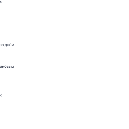
х
 за днём
дановым
х