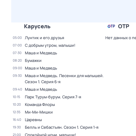
Карусель
ОТР
Лунтик и его друзья
Нет данных о п
05:00
С добрым утром, малыши!
07:00
Маша и Медведь
07:30
Бумажки
08:20
Маша и Медведь
09:00
Маша и Медведь. Песенки для малышей
.
09:30
Сезон 1
. Серия 6-я
Маша и Медведь
09:40
Парк Турум-бурум
. Серия 7-я
10:15
Команда Флоры
10:20
Ми-Ми-Мишки
12:35
Царевны
16:40
Белль и Себастьян
. Сезон 1
. Серия 1-я
19:30
Спокойной ночи, малыши!
21:00