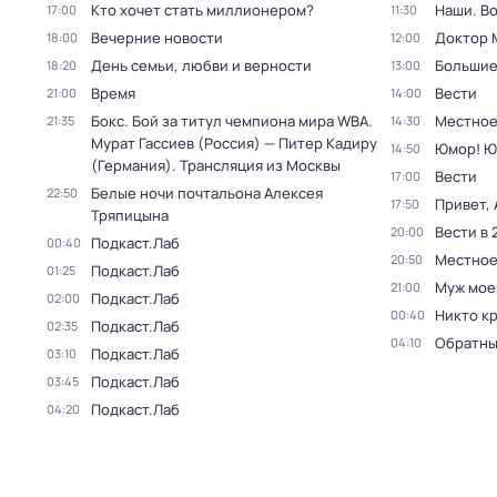
Кто хочет стать миллионером?
Наши. В
17:00
11:30
Вечерние новости
Доктор 
18:00
12:00
День семьи, любви и верности
Большие
18:20
13:00
Время
Вести
21:00
14:00
Бокс. Бой за титул чемпиона мира WBA.
Местное
21:35
14:30
Мурат Гассиев (Россия) — Питер Кадиру
Юмор! Ю
14:50
(Германия). Трансляция из Москвы
Вести
17:00
Белые ночи почтальона Алексея
22:50
Привет, 
17:50
Тряпицына
Вести в 
20:00
Подкаст.Лаб
00:40
Местное
20:50
Подкаст.Лаб
01:25
Муж мое
21:00
Подкаст.Лаб
02:00
Никто к
00:40
Подкаст.Лаб
02:35
Обратны
04:10
Подкаст.Лаб
03:10
Подкаст.Лаб
03:45
Подкаст.Лаб
04:20