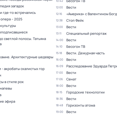
Бесогон ТВ
10:42
педия загадок
Вести
12:00
и где-то встречались
«Америка» с Валентином Бог
12:16
 опера – 2025
Стоп Фейк
12:38
 культуры
Вести
13:00
еподписавшиеся
Специальный репортаж
13:11
до светлой полосы. Татьяна
Вести
14:00
а
Бесогон ТВ
14:10
Вести. Дежурная часть
15:18
 камне. Архитектурные шедевры
Вести
16:00
Расследование Эдуарда Петр
16:09
 - акробаты скалистых гор
Вести
17:00
и
Сенат
17:06
ы в стиле рок
Вести
18:00
 напевы
Городские технологии
18:15
а
Вести
18:36
ие эфира
Горизонты атома
18:48
Вести
19:00