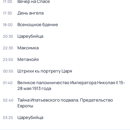
Вечер на Спасе
17:00
День ангела
17:30
Всенощное бдение
18:00
Цареубийца
20:30
Максимка
22:30
Метанойя
23:50
Штрихи къ портрету Царя
00:55
Великое паломничество Императора Николая II 15-
01:40
28 мая 1913 года
Тайна Ипатьевского подвала. Предательство
02:40
Европы
Цареубийца
03:25