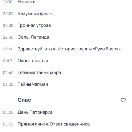
Новости
19:30
Бeзумные фaкты
20:00
Тройная угроза
20:30
Соль. Легенда
22:30
Здравствуй, это я! История группы «Руки Вверх»
23:40
Оковы смерти
01:05
Главные тайны мира
02:40
Тaйны Чапман
03:20
Спас
Дeнь Патриаpха
05:00
Прямая линия. Ответ священника
05:10