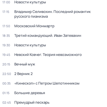
Новости культуры
17:00
Владимир Селивохин. Последний романтик
17:15
русского пианизма
Московский Монмартр
17:50
Третий командующий. Иван Затевахин
18:35
Новости культуры
19:30
Невский Ковчег. Теория невозможного
19:45
Вечный муж
20:15
2 Верник 2
22:50
«Кинескоп» с Петром Шепотинником
00:35
Большие деревья
01:15
Премудрый пескарь
02:45