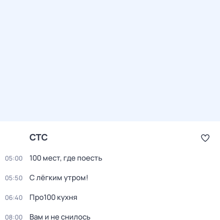
СТС
100 мест, гдe поеcть
05:00
С лёгким утром!
05:50
Про100 кухня
06:40
Вам и не снилось
08:00