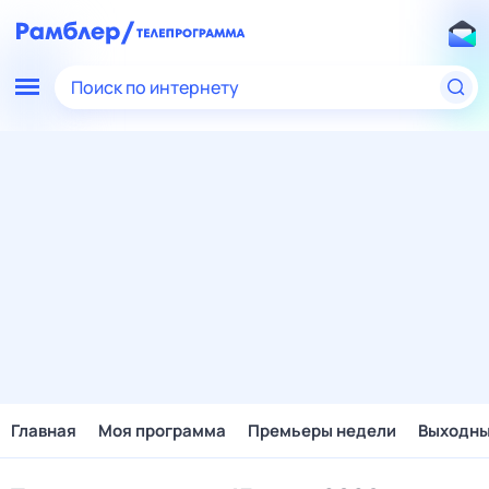
Поиск по интернету
Главная
Моя программа
Премьеры недели
Выходн