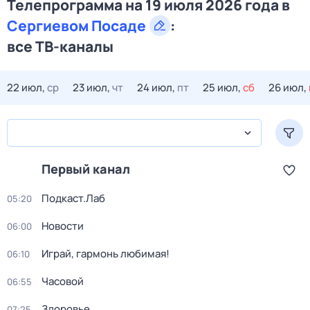
Телепрограмма на 19 июля 2026 года в
Сергиевом Посаде
:
все ТВ-каналы
22 июл,
ср
23 июл,
чт
24 июл,
пт
25 июл,
сб
26 июл,
Первый канал
Подкаст.Лаб
05:20
Новости
06:00
Играй, гармонь любимая!
06:10
Часовой
06:55
Здоровье
07:25