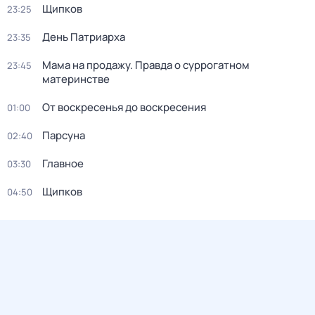
Щипков
23:25
Дeнь Патриаpха
23:35
Мама на продажу. Правда о сyрpогатном
23:45
материнстве
От воскресенья до воскресения
01:00
Парсуна
02:40
Главное
03:30
Щипков
04:50