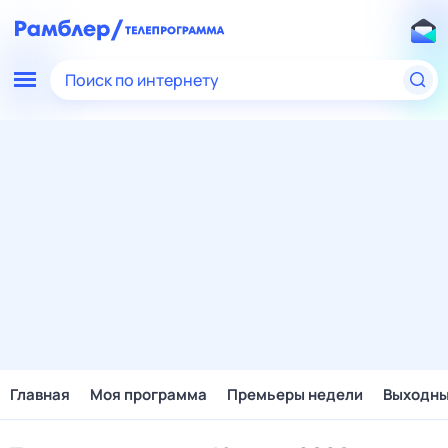
Поиск по интернету
Главная
Моя программа
Премьеры недели
Выходн