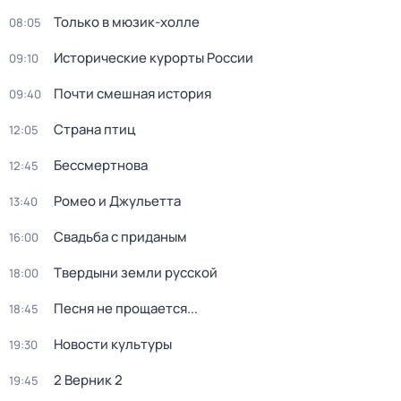
Только в мюзик-холле
08:05
Исторические курорты России
09:10
Почти смешная история
09:40
Страна птиц
12:05
Бессмертнова
12:45
Ромео и Джульетта
13:40
Свадьба с приданым
16:00
Твердыни земли русской
18:00
Песня не прощается...
18:45
Новости культуры
19:30
2 Верник 2
19:45