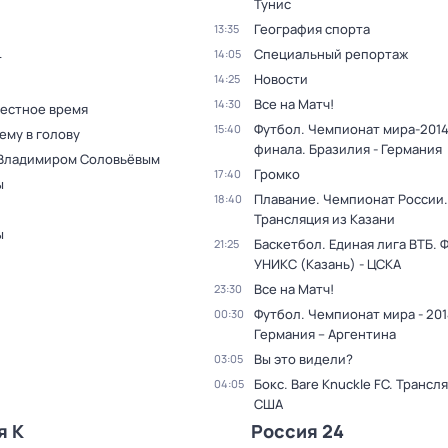
Тунис
География спорта
13:35
Специальный репортаж
14:05
т
Новости
14:25
Все на Матч!
14:30
Местное время
Футбол. Чемпионат мира-2014.
15:40
ему в голову
финала. Бразилия - Германия
 Владимиром Соловьёвым
Громко
17:40
ы
Плавание. Чемпионат России.
18:40
Трансляция из Казани
ы
Баскетбол. Единая лига ВТБ. 
21:25
УНИКС (Казань) - ЦСКА
Все на Матч!
23:30
Футбол. Чемпионат мира - 201
00:30
Германия – Аргентина
Вы это видели?
03:05
Бокс. Bare Knuckle FC. Трансл
04:05
США
я К
Россия 24