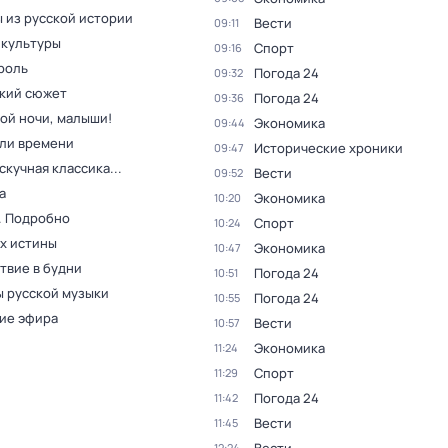
 из русской истории
Вести
09:11
 культуры
Спорт
09:16
роль
Погода 24
09:32
кий сюжет
Погода 24
09:36
ой ночи, малыши!
Экономика
09:44
ли времени
Исторические хроники
09:47
скучная классика...
Вести
09:52
а
Экономика
10:20
. Подробно
Спорт
10:24
ах истины
Экономика
10:47
твие в будни
Погода 24
10:51
 русской музыки
Погода 24
10:55
ие эфира
Вести
10:57
Экономика
11:24
Спорт
11:29
Погода 24
11:42
Вести
11:45
12:24