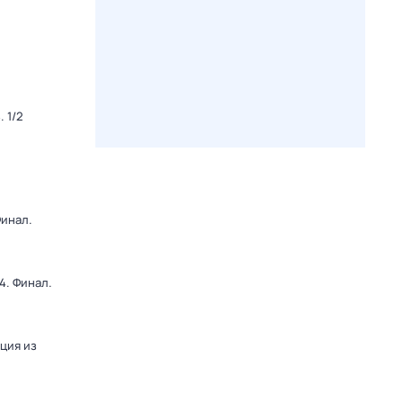
 1/2
Финал.
4. Финал.
яция из