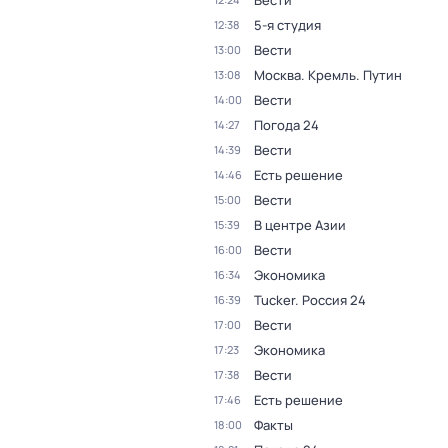
Вести
5-я студия
12:38
Вести
13:00
Москва. Кремль. Путин
13:08
Вести
14:00
Погода 24
14:27
Вести
14:39
Есть решение
14:46
Вести
15:00
В центре Азии
15:39
Вести
16:00
Экономика
16:34
Tucker. Россия 24
16:39
Вести
17:00
Экономика
17:23
Вести
17:38
Есть решение
17:46
Факты
18:00