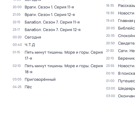
Рассказы
18:35
Враги
. Сезон 1
. Серия 11-я
20:00
Новости
19:30
Враги
. Сезон 1
. Серия 12-я
21:05
Главная 
19:45
Балабол
. Сезон 7
. Серия 11-я
22:15
Библейс
20:05
Балабол
. Сезон 7
. Серия 12-я
23:17
Спокойн
20:35
Сегодня
00:20
Свидете
20:50
Ч.T.Д
00:40
Сати. Не
21:30
Пять минут тишины. Море и горы
. Серия
01:15
17-я
Береник
22:10
Пять минут тишины. Море и горы
. Серия
Новости
02:10
23:55
18-я
В поиск
00:10
Приговорённый
03:05
Путешес
01:00
Пёс
04:25
Шедевры
02:00
Окончан
03:00