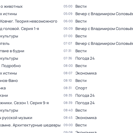
 о животных
Вести
05:00
ах истины
Вечер с Владимиром Соловьё
05:09
 Ковчег. Теория невозможного
Вести
06:00
ад головой
. Серия 1-я
Вечер с Владимиром Соловьё
06:09
 культуры
Вести
07:00
тель
Вечер с Владимиром Соловьё
07:07
твие в будни
Вести
07:31
 культуры
Погода 24
07:36
. Подробно
Вести
08:00
ах истины
Экономика
08:07
анов-Вано
Вести
08:10
чка
Спорт
08:31
изни
Погода 24
08:35
жники
. Сезон 1
. Серия 9-я
Погода 24
08:39
 культуры
Вести
08:40
 русской музыки
Экономика
08:45
 камне. Архитектурные шедевры
Вести
09:00
Экономика
09:08