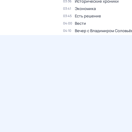
Исторические хроники
03:36
Экономика
03:41
Есть решение
03:45
Вести
04:00
Вечер с Владимиром Соловьё
04:10