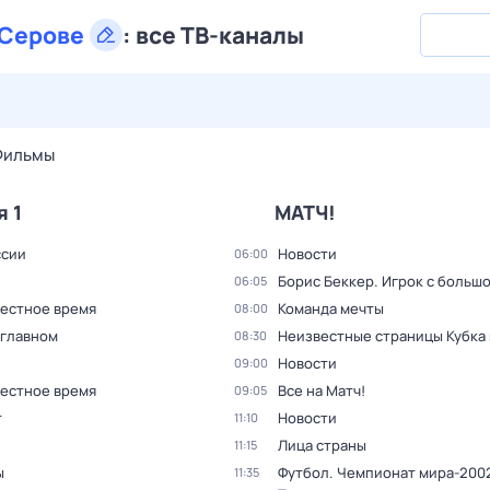
Серове
:
все ТВ-каналы
27 июл,
пн
28 июл,
вт
29 июл,
ср
30 июл,
чт
31 июл,
Фильмы
я 1
МАТЧ!
ссии
Новости
06:00
Борис Беккер. Игрок с больш
06:05
Местное время
Команда мечты
08:00
 главном
Неизвестные страницы Кубка
08:30
Новости
09:00
Местное время
Все на Матч!
09:05
т
Новости
11:10
Лица страны
11:15
ы
Футбол. Чемпионат мира-2002
11:35