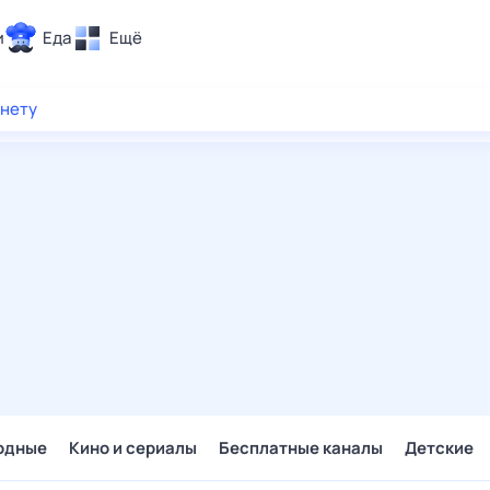
и
Еда
Ещё
Почта
рнету
ия и отдых
Поиск
Погода
ТВ-программа
и и тренды
 ситуации
 вместе
Помощь
одные
Кино и сериалы
Бесплатные каналы
Детские