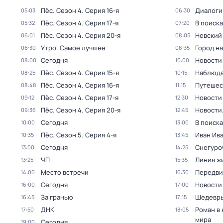
Пёс
. Сезон 4
. Серия 16-я
Диалоги
05:03
06:30
Пёс
. Сезон 4
. Серия 17-я
В поиск
05:32
07:20
Пёс
. Сезон 4
. Серия 20-я
Невский
06:01
08:05
Утро. Самое лучшее
Город н
06:30
08:35
Сегодня
Новости
08:00
10:00
Пёс
. Сезон 4
. Серия 15-я
Наблюда
08:25
10:15
Пёс
. Сезон 4
. Серия 16-я
Путешес
08:48
11:15
Пёс
. Сезон 4
. Серия 17-я
Новости
09:12
12:30
Пёс
. Сезон 4
. Серия 20-я
Новости
09:36
12:45
Сегодня
В поиск
10:00
13:00
Пёс
. Сезон 5
. Серия 4-я
Иван Ив
10:35
13:45
Сегодня
Снегуро
13:00
14:25
ЧП
Линия ж
13:25
15:35
Место встречи
Передви
14:00
16:30
Сегодня
Новости
16:00
17:00
За гранью
Шедевры
16:45
17:15
ДНК
Роман в
17:50
18:05
мира
Сегодня
19:00