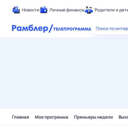
Новости
Личные финансы
Родители и дет
Здоровье
Поиск по инте
Развлечен
Дом и уют
Спорт
Карьера
Авто
Технологи
Жизненные
Сберегаем
Гороскопы
Главная
Моя программа
Премьеры недели
Вых