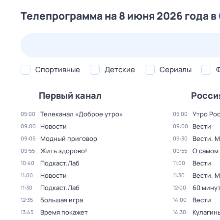
Телепрограмма на 8 июня 2026 года в
23 июл,
чт
24 июл,
пт
25 июл,
сб
26 июл,
вс
Спортивные
Детские
Сериалы
Первый канал
Росси
Телеканал «Доброе утро»
Утро Ро
05:00
05:00
Новости
Вести
09:00
09:00
Модный приговор
Вести. 
09:05
09:30
Жить здорово!
О самом
09:55
09:55
Подкаст.Лаб
Вести
10:40
11:00
Новости
Вести. 
11:00
11:30
Подкаст.Лаб
60 мину
11:30
12:00
Большая игра
Вести
12:35
14:00
Время покажет
Кулагин
13:45
14:30