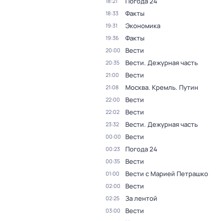
Погода 24
18:21
Факты
18:33
Экономика
19:31
Факты
19:36
Вести
20:00
Вести. Дежурная часть
20:35
Вести
21:00
Москва. Кремль. Путин
21:08
Вести
22:00
Вести
22:02
Вести. Дежурная часть
23:32
Вести
00:00
Погода 24
00:23
Вести
00:35
Вести с Марией Петрашко
01:00
Вести
02:00
За лентой
02:25
Вести
03:00