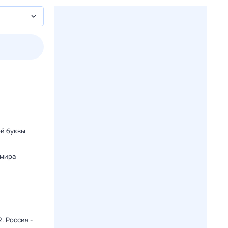
пт
1 авг,
сб
2 авг,
вс
3 авг,
пн
4 авг,
вт
Вчера
Сегод
ой буквы
 мира
. Россия -