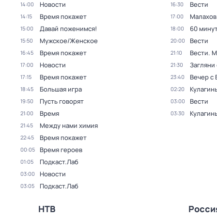
Новости
Вести
14:00
16:30
Время покажет
Малахов
14:15
17:00
Давай поженимся!
60 мину
15:00
18:00
Мужское/Женское
Вести
15:50
20:00
Время покажет
Вести. 
16:45
21:10
Новости
Загляни 
17:00
21:30
Время покажет
Вечер с
17:15
23:40
Большая игра
Кулагин
18:45
02:20
Пусть говорят
Вести
19:50
03:00
Время
Кулагин
21:00
03:30
Между нами химия
21:45
Время покажет
22:45
Время героев
00:05
Подкаст.Лаб
01:05
Новости
03:00
Подкаст.Лаб
03:05
НТВ
Росси