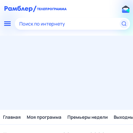
Поиск по интернету
Главная
Моя программа
Премьеры недели
Выходн