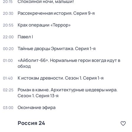
Спокойной ночи, малыши!
20:15
Рассекреченная история
. Серия 9-я
20:30
Крах операции «Террор»
20:55
Павел I
22:00
Тайные дворцы Эрмитажа
. Серия 1-я
00:20
«Айболит-66». Нормальные герои всегда идут в
01:00
обход
К истокам древности
. Сезон 1
. Серия 1-я
01:40
Роман в камне. Архитектурные шедевры мира
.
02:25
Сезон 1
. Серия 13-я
Окончание эфира
03:00
Россия 24