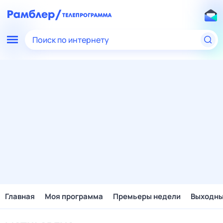
Поиск по интернету
Главная
Моя программа
Премьеры недели
Выходн