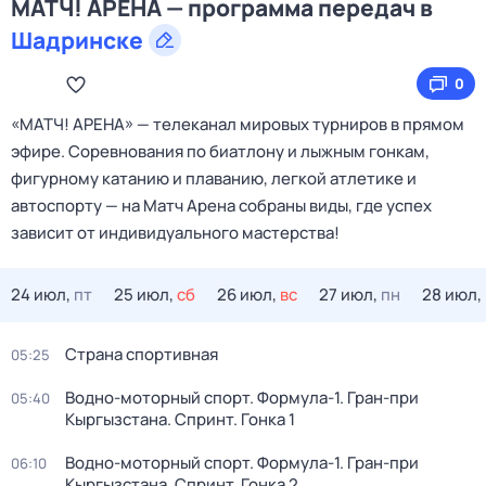
МАТЧ! АРЕНА — программа передач в
Шадринске
0
«МАТЧ! АРЕНА» — телеканал мировых турниров в прямом
эфире. Соревнования по биатлону и лыжным гонкам,
фигурному катанию и плаванию, легкой атлетике и
автоспорту — на Матч Арена собраны виды, где успех
зависит от индивидуального мастерства!
24 июл,
пт
25 июл,
сб
26 июл,
вс
27 июл,
пн
28 июл,
Страна спортивная
05:25
Водно-моторный спорт. Формула-1. Гран-при
05:40
Кыргызстана. Спринт. Гонка 1
Водно-моторный спорт. Формула-1. Гран-при
06:10
Кыргызстана. Спринт. Гонка 2