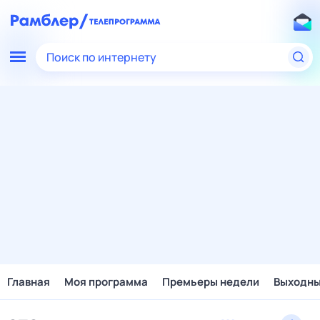
Поиск по интернету
Главная
Моя программа
Премьеры недели
Выходн