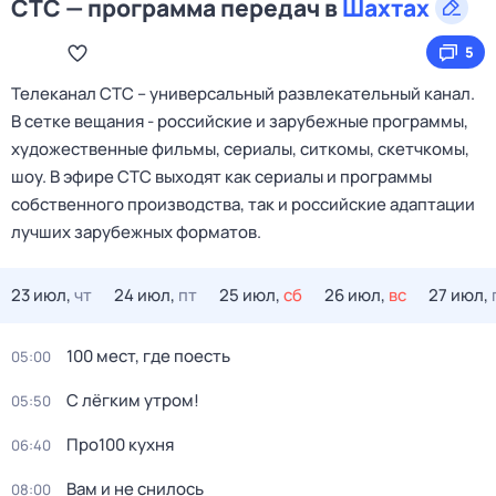
СТС — программа передач в
Шахтах
5
Телеканал CTC – универсальный развлекательный канал.
В сетке вещания - российские и зарубежные программы,
художественные фильмы, сериалы, ситкомы, скетчкомы,
шоу. В эфире СТС выходят как сериалы и программы
собственного производства, так и российские адаптации
лучших зарубежных форматов.
23 июл,
чт
24 июл,
пт
25 июл,
сб
26 июл,
вс
27 июл,
100 мест, где поесть
05:00
С лёгким утром!
05:50
Пpo100 кухня
06:40
Вам и не снилось
08:00