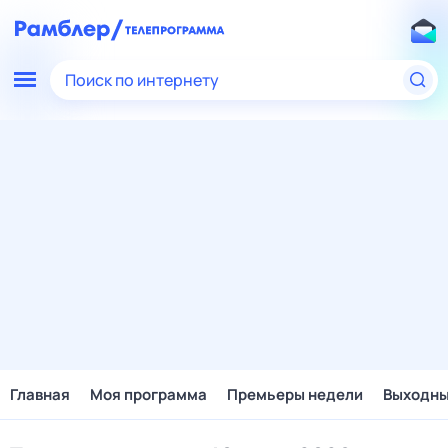
Поиск по интернету
Главная
Моя программа
Премьеры недели
Выходн