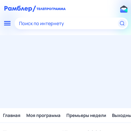
Поиск по интернету
Главная
Моя программа
Премьеры недели
Выходн