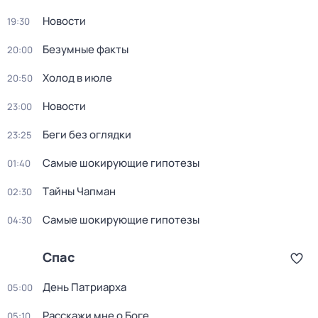
Новости
19:30
Бeзумные фaкты
20:00
Холод в июле
20:50
Новости
23:00
Беги без оглядки
23:25
Самые шoкиpующие гипотезы
01:40
Тaйны Чапман
02:30
Самые шoкиpующие гипотезы
04:30
Спас
Дeнь Патриаpха
05:00
Расскажи мне о Боге
05:10