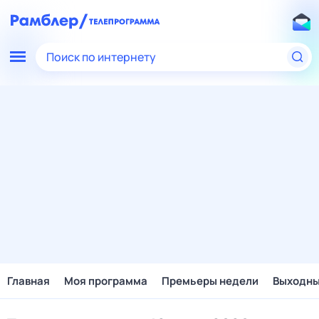
Поиск по интернету
Главная
Моя программа
Премьеры недели
Выходн