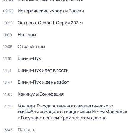
Исторические курорты России
09:50
Острова
. Сезон 1
. Серия 293-я
10:20
Наш дом
11:00
Страна птиц
12:35
Винни-Пух
13:15
Винни-Пух идёт в гости
13:31
Винни-Пух и день забот
13:47
Каникулы Бонифация
14:03
Концерт Государственного академического
14:20
ансамбля народного танца имени Игоря Моисеева
в Государственном Кремлёвском дворце
Пловец
15:45