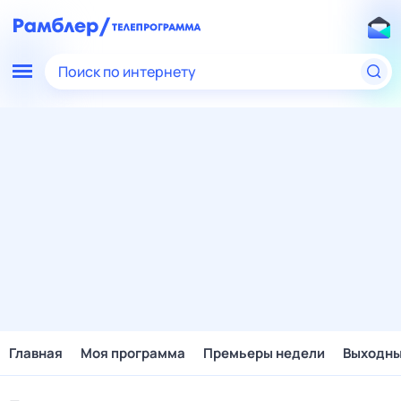
Поиск по интернету
Главная
Моя программа
Премьеры недели
Выходн