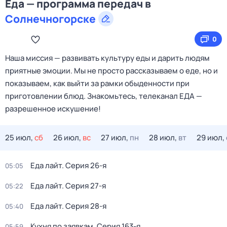
Еда — программа передач в
Солнечногорске
0
Наша миссия — развивать культуру еды и дарить людям
приятные эмоции. Мы не просто рассказываем о еде, но и
показываем, как выйти за рамки обыденности при
приготовлении блюд. Знакомьтесь, телеканал ЕДА —
разрешенное искушение!
25 июл,
сб
26 июл,
вс
27 июл,
пн
28 июл,
вт
29 июл,
Еда лайт
. Серия 26-я
05:05
Еда лайт
. Серия 27-я
05:22
Еда лайт
. Серия 28-я
05:40
Кухня по заявкам
. Серия 163-я
05:59