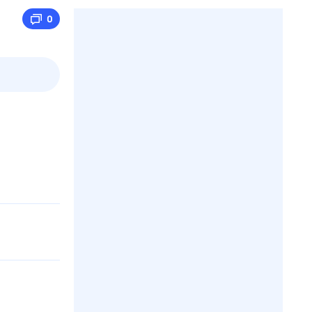
0
2 авг,
вс
3 авг,
пн
4 авг,
вт
5 авг,
ср
Вчера
Сегодня