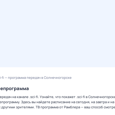
ci-fi — программа передач в Солнечногорске
елепрограмма
дач на канале .sci-fi. Узнайте, что покажет .sci-fi в Солнечногорск
рограмму. Здесь вы найдете расписание на сегодня, на завтра и на
 другими зрителями. ТВ программа от Рамблера — ваш способ смотр