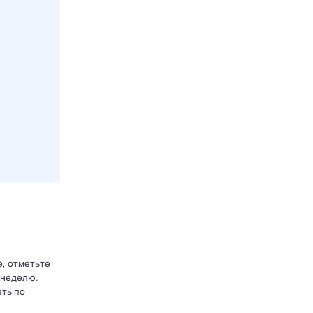
е, отметьте
 неделю.
еть по