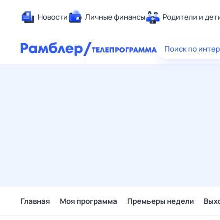
Новости
Личные финансы
Родители и дет
Здоровье
Поиск по инте
Развлечен
Дом и уют
Спорт
Карьера
Авто
Технологи
Жизненные
Сберегаем
Гороскопы
Главная
Моя программа
Премьеры недели
Вых