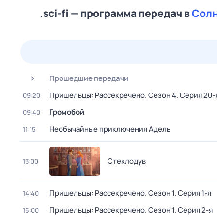
.sci-fi — программа передач в
Солн
24 июл,
пт
25 июл,
сб
26 июл,
вс
27 июл,
пн
Прошедшие передачи
Пришельцы: Рассекречено
. Сезон 4
. Серия 20-
09:20
Громобой
09:40
Необычайные приключения Адель
11:15
Стеклодув
13:00
Пришельцы: Рассекречено
. Сезон 1
. Серия 1-я
14:40
Пришельцы: Рассекречено
. Сезон 1
. Серия 2-я
15:00