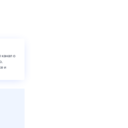
 канал о
о,
ке и