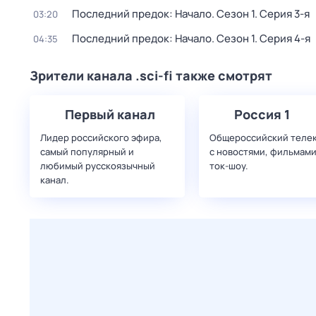
Последний предок: Начало
. Сезон 1
. Серия 3-я
03:20
Последний предок: Начало
. Сезон 1
. Серия 4-я
04:35
Зрители канала .sci-fi также смотрят
Первый канал
Россия 1
Лидер российского эфира,
Общероссийский теле
самый популярный и
с новостями, фильмами
любимый русскоязычный
ток-шоу.
канал.