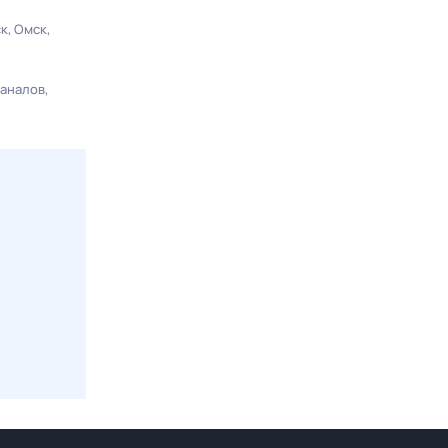
ск
Омск
каналов