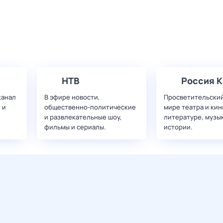
НТВ
Россия К
канал
В эфире новости,
Просветительский
 и
общественно-политические
мире театра и кин
и развлекательные шоу,
литературе, музы
фильмы и сериалы.
истории.