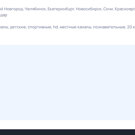
й Новгород
Челябинск
Екатеринбург
Новосибирск
Сочи
Краснояр
одар
налы
детские
спортивные
hd
местные каналы
познавательные
20 