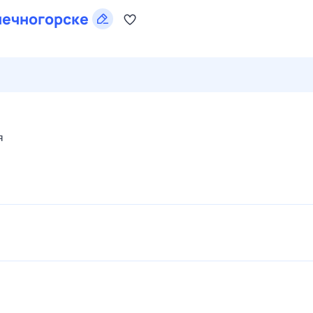
ечногорске
28 июл,
вт
29 июл,
ср
30 июл,
чт
31 июл,
пт
1 авг,
сб
я