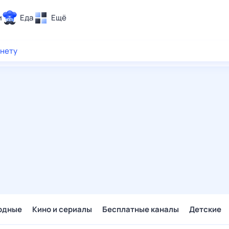
и
Еда
Ещё
Почта
рнету
ия и отдых
Поиск
Погода
ТВ-программа
и и тренды
 ситуации
 вместе
Помощь
одные
Кино и сериалы
Бесплатные каналы
Детские