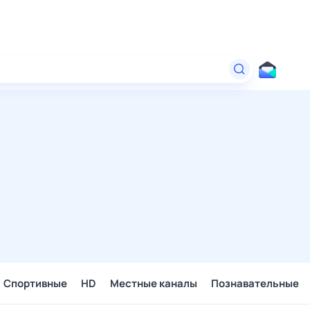
Спортивные
HD
Местные каналы
Познавательные