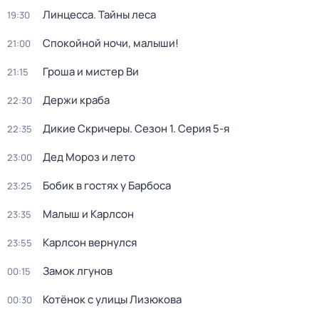
Линцесса. Тайны леса
19:30
Спокойной ночи, малыши!
21:00
Гроша и мистер Ви
21:15
Держи краба
22:30
Дикие Скричеры
. Сезон 1
. Серия 5-я
22:35
Дед Мороз и лето
23:00
Бобик в гостях у Барбоса
23:25
Малыш и Карлсон
23:35
Карлсон вернулся
23:55
Замок лгунов
00:15
Котёнок с улицы Лизюкова
00:30