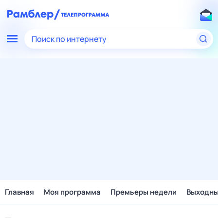
Поиск по интернету
Главная
Моя программа
Премьеры недели
Выходн