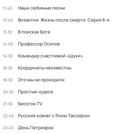
Наши любимые песни
11:40
Византия. Жизнь после смерти
. Серия 6-я
12:40
В поисках Бога
13:30
Профессор Осипов
14:00
Командир счастливой «Щуки»
14:30
Координаты неизвестны
16:35
Это мы не проходили
18:30
Простые чудеса
20:30
Бесогон TV
21:30
Русский ковчег с Яном Таксюром
22:40
День Патриарха
23:40