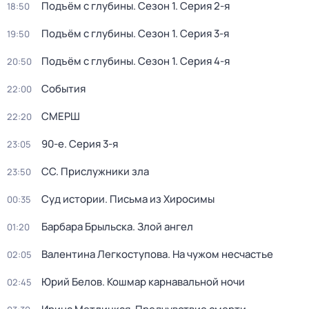
Подъём с глубины
. Сезон 1
. Серия 2-я
18:50
Подъём с глубины
. Сезон 1
. Серия 3-я
19:50
Подъём с глубины
. Сезон 1
. Серия 4-я
20:50
События
22:00
СМЕРШ
22:20
90-е
. Серия 3-я
23:05
СС. Прислужники зла
23:50
Суд истории. Письма из Хиросимы
00:35
Барбара Брыльска. Злой ангел
01:20
Валентина Легкоступова. На чужом несчастье
02:05
Юрий Белов. Кошмар карнавальной ночи
02:45