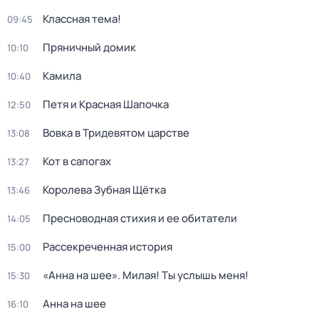
Классная тема!
09:45
Пряничный домик
10:10
Камила
10:40
Петя и Красная Шапочка
12:50
Вовка в Тридевятом царстве
13:08
Кот в сапогах
13:27
Королева Зубная Щётка
13:46
Пресноводная стихия и ее обитатели
14:05
Рассекреченная история
15:00
«Анна на шее». Милая! Ты услышь меня!
15:30
Анна на шее
16:10