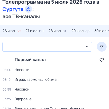
Телепрограмма на 5 июля 2026 года в
Сургуте
:
все ТВ-каналы
26 июл,
вс
27 июл,
пн
28 июл,
вт
29 июл,
ср
30 июл,
Первый канал
Новости
06:00
Играй, гармонь любимая!
06:10
Часовой
06:55
Здоровье
07:25
Золотая коллекция Союзмультфильма
08:30