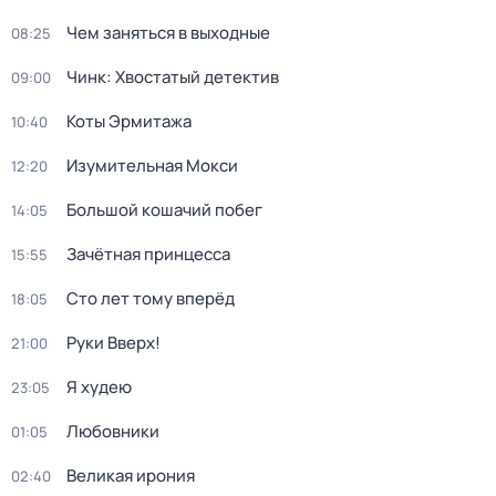
Чем заняться в выходные
08:25
Чинк: Хвостатый детектив
09:00
Коты Эрмитажа
10:40
Изумительная Мокси
12:20
Большой кошачий побег
14:05
Зачётная принцесса
15:55
Сто лет тому вперёд
18:05
Руки Вверх!
21:00
Я худею
23:05
Любовники
01:05
Великая ирония
02:40