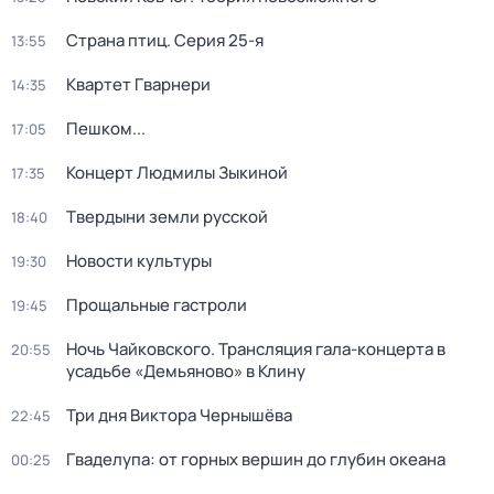
Страна птиц
. Серия 25-я
13:55
Квартет Гварнери
14:35
Пешком...
17:05
Концерт Людмилы Зыкиной
17:35
Твердыни земли русской
18:40
Новости культуры
19:30
Прощальные гастроли
19:45
Ночь Чайковского. Трансляция гала-концерта в
20:55
усадьбе «Демьяново» в Клину
Три дня Виктора Чернышёва
22:45
Гваделупа: от горных вершин до глубин океана
00:25