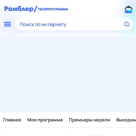
Поиск по интернету
Главная
Моя программа
Премьеры недели
Выходн