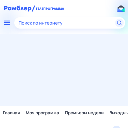
Поиск по интернету
Главная
Моя программа
Премьеры недели
Выходн