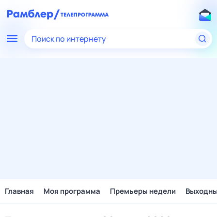
Поиск по интернету
Главная
Моя программа
Премьеры недели
Выходн