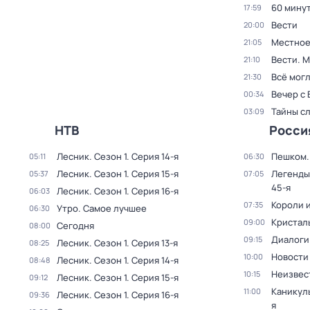
60 мину
17:59
Вести
20:00
Местное
21:05
Вести. 
21:10
Всё могл
21:30
Вечер с
00:34
Тайны с
03:09
НТВ
Росси
Лесник
. Сезон 1
. Серия 14-я
Пешком..
05:11
06:30
Лесник
. Сезон 1
. Серия 15-я
Легенды
05:37
07:05
45-я
Лесник
. Сезон 1
. Серия 16-я
06:03
Короли и
07:35
Утро. Самое лучшее
06:30
Кристал
09:00
Сегодня
08:00
Диалоги
09:15
Лесник
. Сезон 1
. Серия 13-я
08:25
Новости
10:00
Лесник
. Сезон 1
. Серия 14-я
08:48
Неизвес
10:15
Лесник
. Сезон 1
. Серия 15-я
09:12
Каникул
11:00
Лесник
. Сезон 1
. Серия 16-я
09:36
я