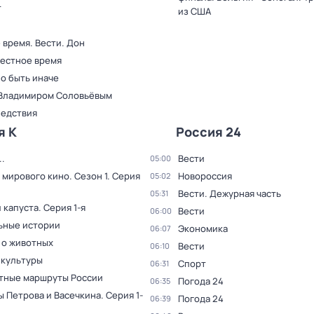
т
из США
 время. Вести. Дон
Местное время
о быть иначе
 Владимиром Соловьёвым
ледствия
я К
Россия 24
.
Вести
05:00
 мирового кино
. Сезон 1
. Серия
Новороссия
05:02
Вести. Дежурная часть
05:31
 капуста
. Серия 1-я
Вести
06:00
ьные истории
Экономика
06:07
 о животных
Вести
06:10
 культуры
Спорт
06:31
тные маршруты России
Погода 24
06:35
ы Петрова и Васечкина
. Серия 1-
Погода 24
06:39