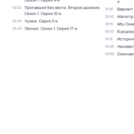
Сезон 1
. Серия 9-я
я
Пропавший без вести. Второе дыхание
.
02:22
Вариант
21:30
Сезон 1
. Серия 10-я
Магистр
22:45
Чужие
. Серия 3-я
04:05
Абу-Сим
23:15
Лесник
. Сезон 1
. Серия 17-я
04:45
В родно
00:10
Историч
01:15
Неизвес
02:05
Окончан
03:00