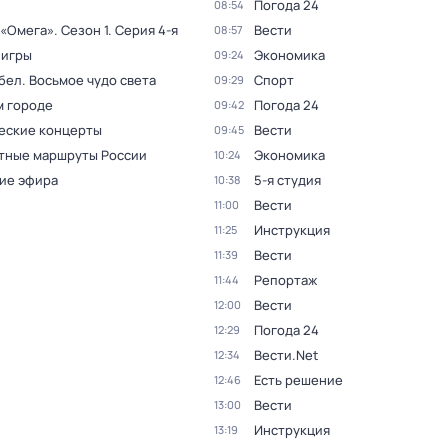
Погода 24
08:54
 «Омега»
. Сезон 1
. Серия 4-я
Вести
08:57
 игры
Экономика
09:24
бел. Восьмое чудо света
Спорт
09:29
м городе
Погода 24
09:42
еские концерты
Вести
09:45
тные маршруты России
Экономика
10:24
ие эфира
5-я студия
10:38
Вести
11:00
Инструкция
11:25
Вести
11:39
Репортаж
11:44
Вести
12:00
Погода 24
12:29
Вести.Net
12:34
Есть решение
12:46
Вести
13:00
Инструкция
13:19