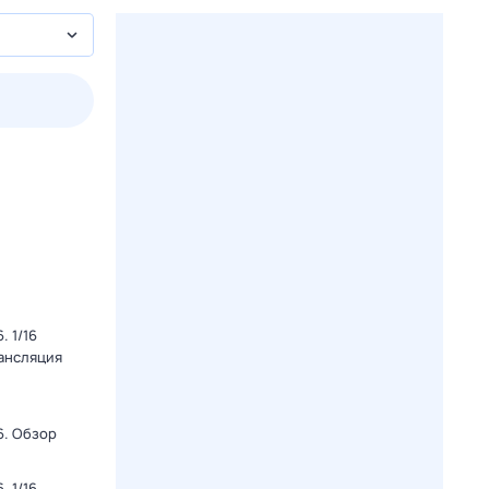
3 авг,
пн
4 авг,
вт
5 авг,
ср
6 авг,
чт
Вчера
Сегодня
 1/16
рансляция
6. Обзор
 1/16