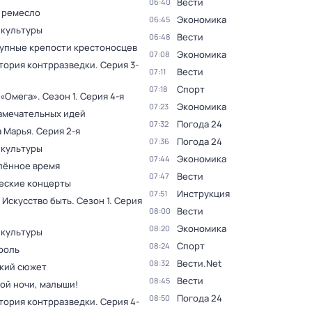
Вести
06:40
 ремесло
Экономика
06:45
 культуры
Вести
06:48
упные крепости крестоносцев
Экономика
07:08
тория контрразведки
. Серия 3-
Вести
07:11
Спорт
07:18
 «Омега»
. Сезон 1
. Серия 4-я
Экономика
07:23
амечательных идей
Погода 24
07:32
а Марья
. Серия 2-я
Погода 24
07:36
 культуры
Экономика
07:44
лённое время
Вести
07:47
еские концерты
Инструкция
07:51
 Искусство быть
. Сезон 1
. Серия
Вести
08:00
Экономика
08:20
 культуры
Спорт
08:24
роль
Вести.Net
08:32
кий сюжет
Вести
08:45
ой ночи, малыши!
Погода 24
08:50
тория контрразведки
. Серия 4-