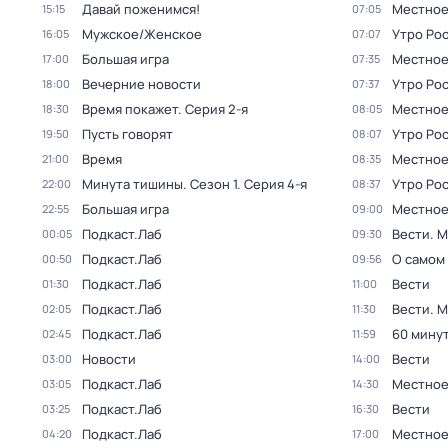
Давай поженимся!
Местное 
15:15
07:05
Мужское/Женское
Утро Ро
16:05
07:07
Большая игра
Местное 
17:00
07:35
Вечерние новости
Утро Ро
18:00
07:37
Время покажет
. Серия 2-я
Местное 
18:30
08:05
Пусть говорят
Утро Ро
19:50
08:07
Время
Местное 
21:00
08:35
Минута тишины
. Сезон 1
. Серия 4-я
Утро Ро
22:00
08:37
Большая игра
Местное
22:55
09:00
Подкаст.Лаб
Вести. 
00:05
09:30
Подкаст.Лаб
О самом
00:50
09:56
Подкаст.Лаб
Вести
01:30
11:00
Подкаст.Лаб
Вести. 
02:05
11:30
Подкаст.Лаб
60 мину
02:45
11:59
Новости
Вести
03:00
14:00
Подкаст.Лаб
Местное
03:05
14:30
Подкаст.Лаб
Вести
03:25
16:30
Подкаст.Лаб
Местное
04:20
17:00