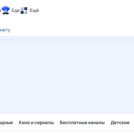
и
Еда
Ещё
Почта
рнету
ия и отдых
Поиск
Погода
ТВ-программа
и и тренды
 ситуации
 вместе
Помощь
одные
Кино и сериалы
Бесплатные каналы
Детские