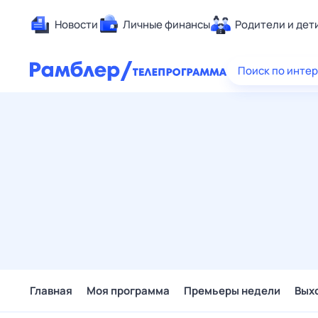
Новости
Личные финансы
Родители и дет
Здоровье
Поиск по инте
Развлечен
Дом и уют
Спорт
Карьера
Авто
Технологи
Жизненные
Сберегаем
Гороскопы
Главная
Моя программа
Премьеры недели
Вых