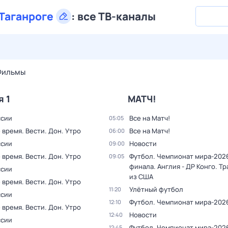
Таганроге
:
все ТВ-каналы
29 июл,
ср
30 июл,
чт
31 июл,
пт
1 авг,
сб
2 авг,
вс
Фильмы
я 1
МАТЧ!
ссии
Все на Матч!
05:05
время. Вести. Дон. Утро
Все на Матч!
06:00
ссии
Новости
09:00
время. Вести. Дон. Утро
Футбол. Чемпионат мира-2026.
09:05
финала. Англия - ДР Конго. Т
ссии
из США
время. Вести. Дон. Утро
Улётный футбол
11:20
ссии
Футбол. Чемпионат мира-202
12:10
время. Вести. Дон. Утро
Новости
12:40
ссии
Футбол. Чемпионат мира-2026.
12:45