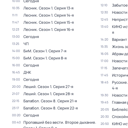
Сегодня
10:00
Забытое
12:10
Лесник
. Сезон 1
. Серия 13-я
10:35
Новости
12:30
Лесник
. Сезон 1
. Серия 14-я
11:11
Неприст
12:45
Лесник
. Сезон 1
. Серия 15-я
11:47
КИНО ис
13:40
Лесник
. Сезон 1
. Серия 16-я
12:23
я
Сегодня
13:00
Вариант
14:20
ЧП
13:25
Жизнь з
15:35
БиМ
. Сезон 1
. Серия 7-я
14:00
Абрам д
16:05
БиМ
. Сезон 1
. Серия 8-я
15:00
Новости
17:00
Сегодня
16:00
Запечат
17:15
ДНК
16:45
Историч
17:45
Сегодня
19:00
Русские.
18:45
Леший
. Сезон 1
. Серия 27-я
20:00
4-я
Леший
. Сезон 1
. Серия 28-я
21:07
Новости
19:30
Балабол
. Сезон 8
. Серия 21-я
22:15
Главная 
19:45
Балабол
. Сезон 8
. Серия 22-я
23:17
Библейс
20:05
Сегодня
00:20
Спокойн
20:30
Пропавший без вести. Второе дыхание
.
00:40
КИНО ис
20:50