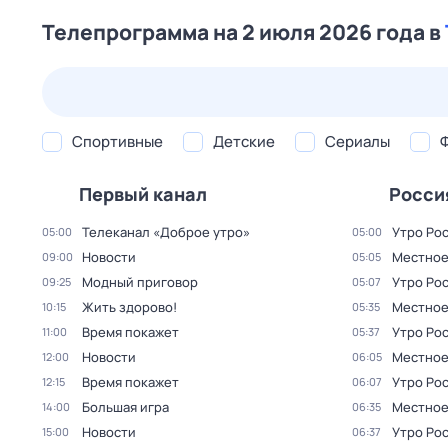
Телепрограмма на 2 июля 2026 года в
25 июл,
сб
26 июл,
вс
27 июл,
пн
28 июл,
вт
Спортивные
Детские
Сериалы
Первый канал
Росси
Телеканал «Доброе утро»
Утро Ро
05:00
05:00
Новости
Местное 
09:00
05:05
Модный приговор
Утро Ро
09:25
05:07
Жить здорово!
Местное 
10:15
05:35
Время покажет
Утро Ро
11:00
05:37
Новости
Местное 
12:00
06:05
Время покажет
Утро Ро
12:15
06:07
Большая игра
Местное 
14:00
06:35
Новости
Утро Ро
15:00
06:37