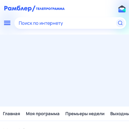
Поиск по интернету
Главная
Моя программа
Премьеры недели
Выходн