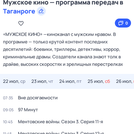
Мужское кино — программа передач в
Таганроге
0
«МУЖСКОЕ КИНО» —киноканал с мужским нравом. В
программе — только крутой контент последних
десятилетий: боевики, триллеры, детективы, хоррор,
криминальные драмы. Создатели канала знают толк в
драйве, высоких скоростях и зрелищных перестрелках
22 июл,
ср
23 июл,
чт
24 июл,
пт
25 июл,
сб
26 июл,
Вне досягаемости
07:35
97 Минут
09:05
Ментовские войны
. Сезон 3
. Серия 11-я
10:45
Ментовские войны
. Сезон 3
. Серия 12-я
11:45