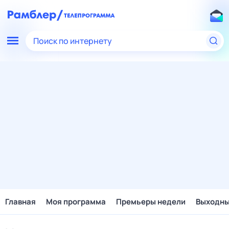
Поиск по интернету
Главная
Моя программа
Премьеры недели
Выходн